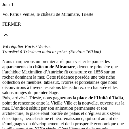
Jour 1
Vol Paris / Venise, le château de Miramare, Trieste
FERMER
Vol régulier Paris / Venise.
Transfert à Trieste en autocar privé. (Environ 160 km)
Nous marquerons un premier arrêt pour visiter le parc et les
appartements du
château de Miramare
, demeure princière que
l’archiduc Maximilien d’Autriche fît construire en 1856 sur un
rocher dominant la mer. Cette résidence possède une très riche
collection de meubles, tableaux, ivoires et porcelaines que nous
découvrirons à travers les salons bleus du rez-de-chaussée et les
salons rouges du premier étage.
Puis, arrivés à Trieste, nous gagnerons la
place de l’Unità d’Italia
,
point de rencontre entre la Vieille Ville et la nouvelle, ouverte sur la
mer. L’endroit séduit par son animation permanente et son
architecture, la place étant bordée de palais et d’églises aux styles
éclectiques, néo-classique et néo-renaissance, qui sont autant de
témoignages du développement et de la prospérité économique que
la ville connut au XIXe siècle. C’est l’époque de la grande