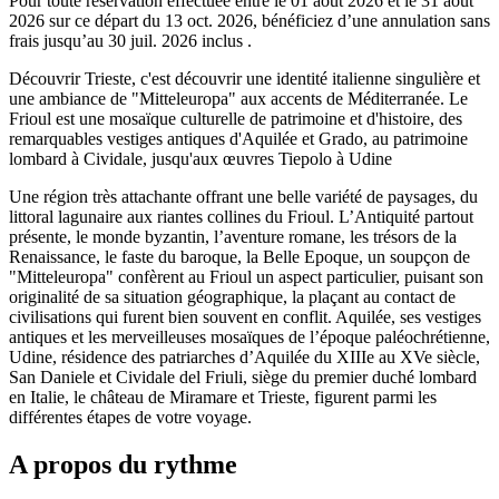
Pour toute réservation effectuée entre le
01 août 2026
et le
31 août
2026
sur ce départ du
13 oct. 2026
, bénéficiez d’une annulation sans
frais jusqu’au
30 juil. 2026
inclus .
Découvrir Trieste, c'est découvrir une identité italienne singulière et
une ambiance de "Mitteleuropa" aux accents de Méditerranée. Le
Frioul est une mosaïque culturelle de patrimoine et d'histoire, des
remarquables vestiges antiques d'Aquilée et Grado, au patrimoine
lombard à Cividale, jusqu'aux œuvres Tiepolo à Udine
Une région très attachante offrant une belle variété de paysages, du
littoral lagunaire aux riantes collines du Frioul. L’Antiquité partout
présente, le monde byzantin, l’aventure romane, les trésors de la
Renaissance, le faste du baroque, la Belle Epoque, un soupçon de
"Mitteleuropa" confèrent au Frioul un aspect particulier, puisant son
originalité de sa situation géographique, la plaçant au contact de
civilisations qui furent bien souvent en conflit. Aquilée, ses vestiges
antiques et les merveilleuses mosaïques de l’époque paléochrétienne,
Udine, résidence des patriarches d’Aquilée du XIIIe au XVe siècle,
San Daniele et Cividale del Friuli, siège du premier duché lombard
en Italie, le château de Miramare et Trieste, figurent parmi les
différentes étapes de votre voyage.
A propos du rythme