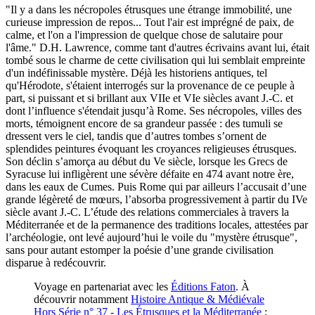
"Il y a dans les nécropoles étrusques une étrange immobilité, une
curieuse impression de repos... Tout l'air est imprégné de paix, de
calme, et l'on a l'impression de quelque chose de salutaire pour
l'âme." D.H. Lawrence, comme tant d'autres écrivains avant lui, était
tombé sous le charme de cette civilisation qui lui semblait empreinte
d'un indéfinissable mystère. Déjà les historiens antiques, tel
qu'Hérodote, s'étaient interrogés sur la provenance de ce peuple à
part, si puissant et si brillant aux VIIe et VIe siècles avant J.-C. et
dont l’influence s'étendait jusqu’à Rome. Ses nécropoles, villes des
morts, témoignent encore de sa grandeur passée : des tumuli se
dressent vers le ciel, tandis que d’autres tombes s’ornent de
splendides peintures évoquant les croyances religieuses étrusques.
Son déclin s’amorça au début du Ve siècle, lorsque les Grecs de
Syracuse lui infligèrent une sévère défaite en 474 avant notre ère,
dans les eaux de Cumes. Puis Rome qui par ailleurs l’accusait d’une
grande légèreté de mœurs, l’absorba progressivement à partir du IVe
siècle avant J.-C. L’étude des relations commerciales à travers la
Méditerranée et de la permanence des traditions locales, attestées par
l’archéologie, ont levé aujourd’hui le voile du "mystère étrusque",
sans pour autant estomper la poésie d’une grande civilisation
disparue à redécouvrir.
Voyage en partenariat avec les
Éditions Faton
. À
découvrir notamment
Histoire Antique & Médiévale
Hors Série n° 37 - Les Étrusques et la Méditerranée
;