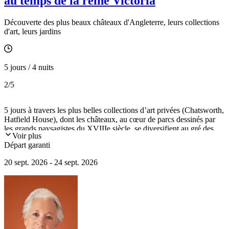
au temps de la reine Victoria
Découverte des plus beaux châteaux d'Angleterre, leurs collections
d'art, leurs jardins
5 jours / 4 nuits
2
/5
5 jours à travers les plus belles collections d’art privées (Chatsworth,
Hatfield House), dont les châteaux, au cœur de parcs dessinés par
les grands paysagistes du XVIIIe siècle, se diversifient au gré des
Voir plus
styles (médiéval, élisabéthain, jacobéen…) à l’influence européenne
Départ garanti
(peinture, tapisserie, meubles, architecture, jardins).
20 sept. 2026 - 24 sept. 2026