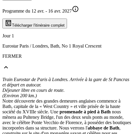
Programme du 12 avr. - 16 avr. 2027
Télécharger l'itinéraire complet
Jour 1
Eurostar Paris / Londres, Bath, No 1 Royal Crescent
FERMER
Train Eurostar de Paris à Londres. Arrivée à la gare de St Pancras
et départ en autocar.
Déjeuner libre en cours de route.
(Environ 200 km.)
Notre découverte des grandes demeures anglaises commence à
Bath, capitale de la « West Country » et ville prisée de la haute
société du XVIIIe siècle. Une
promenade à pied à Bath
nous
mènera au Pulteney Bridge, l'un des deux seuls ponts au monde,
avec le célèbre Ponte Vecchio de Florence, à posséder des boutiques
incorporées dans sa structure. Nous verrons l'
abbaye de Bath
,
construite sur le site d'un monastère saxon et célèbre pour ses