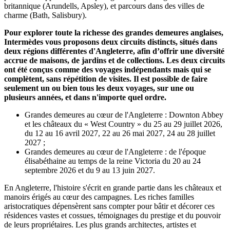
britannique (Arundells, Apsley), et parcours dans des villes de
charme (Bath, Salisbury).
Pour explorer toute la richesse des grandes demeures anglaises,
Intermèdes vous proposons deux circuits distincts, situés dans
deux régions différentes d'Angleterre, afin d’offrir une diversité
accrue de maisons, de jardins et de collections. Les deux circuits
ont été conçus comme des voyages indépendants mais qui se
complètent, sans répétition de visites. Il est possible de faire
seulement un ou bien tous les deux voyages, sur une ou
plusieurs années, et dans n'importe quel ordre.
Grandes demeures au cœur de l'Angleterre : Downton Abbey
et les châteaux du « West Country » du 25 au 29 juillet 2026,
du 12 au 16 avril 2027, 22 au 26 mai 2027, 24 au 28 juillet
2027 ;
Grandes demeures au cœur de l'Angleterre : de l'époque
élisabéthaine au temps de la reine Victoria du 20 au 24
septembre 2026 et du 9 au 13 juin 2027.
En Angleterre, l'histoire s'écrit en grande partie dans les châteaux et
manoirs érigés au cœur des campagnes. Les riches familles
aristocratiques dépensèrent sans compter pour bâtir et décorer ces
résidences vastes et cossues, témoignages du prestige et du pouvoir
de leurs propriétaires. Les plus grands architectes, artistes et