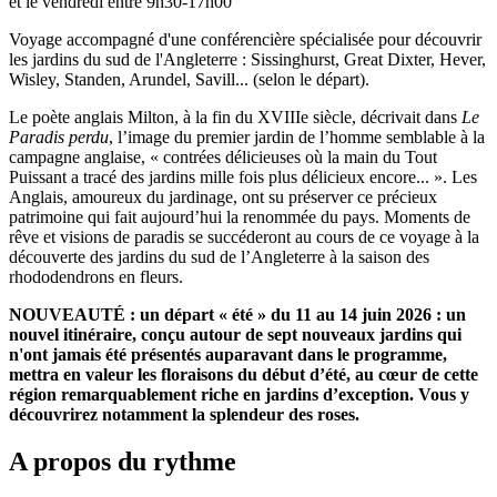
et le vendredi entre 9h30-17h00
Voyage accompagné d'une conférencière spécialisée pour découvrir
les jardins du sud de l'Angleterre : Sissinghurst, Great Dixter, Hever,
Wisley, Standen, Arundel, Savill... (selon le départ).
Le poète anglais Milton, à la fin du XVIIIe siècle, décrivait dans
Le
Paradis perdu
, l’image du premier jardin de l’homme semblable à la
campagne anglaise, « contrées délicieuses où la main du Tout
Puissant a tracé des jardins mille fois plus délicieux encore... ». Les
Anglais, amoureux du jardinage, ont su préserver ce précieux
patrimoine qui fait aujourd’hui la renommée du pays. Moments de
rêve et visions de paradis se succéderont au cours de ce voyage à la
découverte des jardins du sud de l’Angleterre à la saison des
rhododendrons en fleurs.
NOUVEAUTÉ : un départ « été » du 11 au 14 juin 2026 : un
nouvel itinéraire, conçu autour de sept nouveaux jardins qui
n'ont jamais été présentés auparavant dans le programme,
mettra en valeur les floraisons du début d’été, au cœur de cette
région remarquablement riche en jardins d’exception. Vous y
découvrirez notamment la splendeur des roses.
A propos du rythme