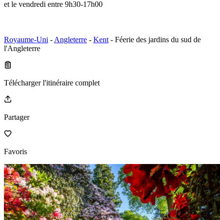
et le vendredi entre 9h30-17h00
Royaume-Uni
-
Angleterre
-
Kent
- Féerie des jardins du sud de
l'Angleterre
Télécharger l'itinéraire complet
Partager
Favoris