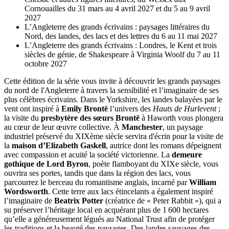
Cornouailles du 31 mars au 4 avril 2027 et du 5 au 9 avril
2027
L’Angleterre des grands écrivains : paysages littéraires du
Nord, des landes, des lacs et des lettres du 6 au 11 mai 2027
L’Angleterre des grands écrivains : Londres, le Kent et trois
siècles de génie, de Shakespeare à Virginia Woolf du 7 au 11
octobre 2027
Cette édition de la série vous invite à découvrir les grands paysages
du nord de l'Angleterre à travers la sensibilité et l’imaginaire de ses
plus célèbres écrivains. Dans le Yorkshire, les landes balayées par le
vent ont inspiré à
Emily Brontë
l’univers des
Hauts de Hurlevent
;
la visite du
presbytère des sœurs Brontë
à Haworth vous plongera
au cœur de leur œuvre collective. À
Manchester
, un paysage
industriel préservé du XIXème siècle servira d'écrin pour la visite de
la
maison d’Elizabeth Gaskell
, autrice dont les romans dépeignent
avec compassion et acuité la société victorienne. La
demeure
gothique de Lord Byron
, poète flamboyant du XIXe siècle, vous
ouvrira ses portes, tandis que dans la région des lacs, vous
parcourrez le berceau du romantisme anglais, incarné par
William
Wordsworth
. Cette terre aux lacs étincelants a également inspiré
l’imaginaire de
Beatrix Potter
(créatrice de « Peter Rabbit »), qui a
su préserver l’héritage local en acquérant plus de 1 600 hectares
qu’elle a généreusement légués au National Trust afin de protéger
les traditions et la beauté des paysages. Des landes sauvages des