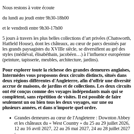
Nous restons à votre écoute
du lundi au jeudi entre 9h30-18h00
et le vendredi entre 9h30-17h00
5 jours à travers les plus belles collections d’art privées (Chatsworth,
Hatfield House), dont les châteaux, au cœur de parcs dessinés par
les grands paysagistes du XVIIIe siècle, se diversifient au gré des
styles (médiéval, élisabéthain, jacobéen…) à l’influence européenne
(peinture, tapisserie, meubles, architecture, jardins).
Pour explorer toute la richesse des grandes demeures anglaises,
Intermèdes vous proposons deux circuits distincts, situés dans
deux régions différentes d'Angleterre, afin d’offrir une diversité
accrue de maisons, de jardins et de collections. Les deux circuits
ont été conçus comme des voyages indépendants mais qui se
complètent, sans répétition de visites. Il est possible de faire
seulement un ou bien tous les deux voyages, sur une ou
plusieurs années, et dans n'importe quel ordre.
Grandes demeures au cœur de l'Angleterre : Downton Abbey
et les châteaux du « West Country » du 25 au 29 juillet 2026,
12 au 16 avril 2027, 22 au 26 mai 2027, 24 au 28 juillet 2027
;