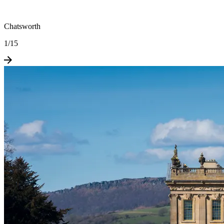
Chatsworth
1
/
15