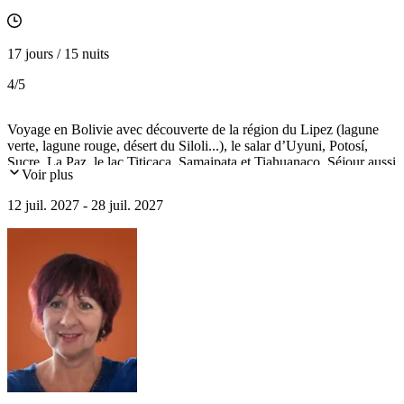
17 jours / 15 nuits
4
/5
Voyage en Bolivie avec découverte de la région du Lipez (lagune
verte, lagune rouge, désert du Siloli...), le salar d’Uyuni, Potosí,
Sucre, La Paz, le lac Titicaca, Samaipata et Tiahuanaco. Séjour aussi
Voir plus
au Chili pour visiter le désert d'Atacama, Arica, le parc national
Lauca et Santiago.
12 juil. 2027 - 28 juil. 2027