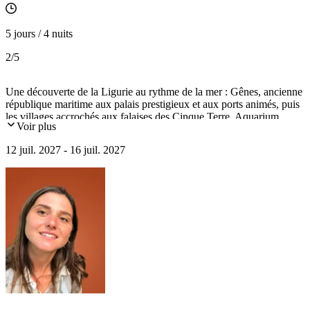
5 jours / 4 nuits
2
/5
Une découverte de la Ligurie au rythme de la mer : Gênes, ancienne
république maritime aux palais prestigieux et aux ports animés, puis
les villages accrochés aux falaises des Cinque Terre. Aquarium,
Voir plus
excursion en bateau, musée de la mer et atelier pesto ponctueront ce
séjour familial consacré à une région où l’histoire et les traditions se
12 juil. 2027 - 16 juil. 2027
vivent au bord de l’eau.