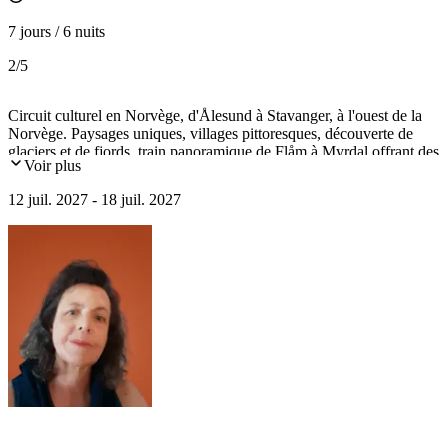
7 jours / 6 nuits
2
/5
Circuit culturel en Norvège, d'Ålesund à Stavanger, à l'ouest de la
Norvège. Paysages uniques, villages pittoresques, découverte de
glaciers et de fjords, train panoramique de Flåm à Myrdal offrant des
Voir plus
paysages spectaculaires. Cathédrale médiévale de Stavanger,
quartier hanséatique de Bergen, musée d'art de Bergen, ascension en
12 juil. 2027 - 18 juil. 2027
funiculaire au mont Fløyen, croisière dans le fjord de Geiranger et
dans le Lysefjord à Stavanger...un itinéraire unique !