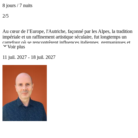
8 jours / 7 nuits
2
/5
Au cœur de l’Europe, l'Autriche, façonné par les Alpes, la tradition
impériale et un raffinement artistique séculaire, fut longtemps un
carrefour où se rencontrèrent influences italiennes, germaniques et
Voir plus
slaves. Ce circuit vous fera découvrir cette richesse : Vienne,
capitale impériale aux fastes baroques, Salzbourg, cité musicale par
11 juil. 2027 - 18 juil. 2027
excellence et Graz, somptueux ensemble médiéval, Renaissance et
baroque, le tout dans un somptueux décor naturel estival