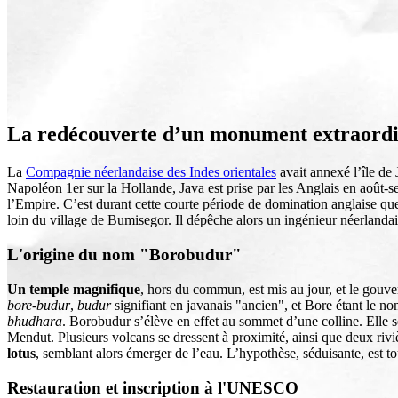
La redécouverte d’un monument extraordi
La
Compagnie néerlandaise des Indes orientales
avait annexé l’île de
Napoléon 1er sur la Hollande, Java est prise par les Anglais en août-
l’Empire. C’est durant cette courte période de domination anglaise q
loin du village de Bumisegor. Il dépêche alors un ingénieur néerlandai
L'origine du nom "Borobudur"
Un temple magnifique
, hors du commun, est mis au jour, et le gouve
bore-budur
,
budur
signifiant en javanais "ancien", et Bore étant le 
bhudhara
. Borobudur s’élève en effet au sommet d’une colline. Elle s
Mendut. Plusieurs volcans se dressent à proximité, ainsi que deux riviè
lotus
, semblant alors émerger de l’eau. L’hypothèse, séduisante, est to
Restauration et inscription à l'UNESCO