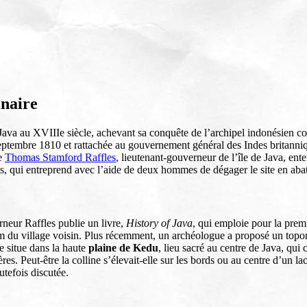
naire
 Java au XVIIIe siècle, achevant sa conquête de l’archipel indonésien c
septembre 1810 et rattachée au gouvernement général des Indes britanni
ue
Thomas Stamford Raffles
, lieutenant-gouverneur de l’île de Java, e
s, qui entreprend avec l’aide de deux hommes de dégager le site en abatt
rneur Raffles publie un livre,
History of Java
, qui emploie pour la prem
nom du village voisin. Plus récemment, un archéologue a proposé un top
e situe dans la haute
plaine de Kedu
, lieu sacré au centre de Java, qu
res. Peut-être la colline s’élevait-elle sur les bords ou au centre d’un 
utefois discutée.