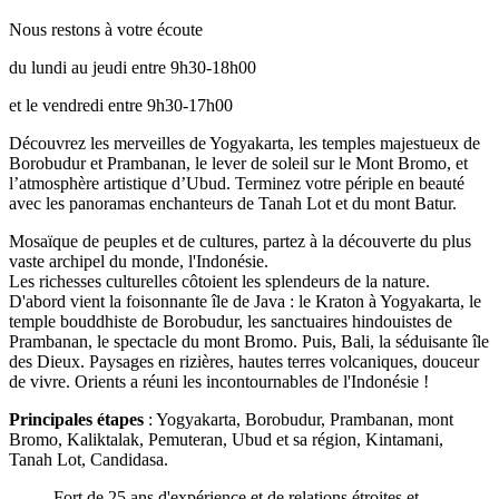
Nous restons à votre écoute
du lundi au jeudi entre 9h30-18h00
et le vendredi entre 9h30-17h00
Découvrez les merveilles de Yogyakarta, les temples majestueux de
Borobudur et Prambanan, le lever de soleil sur le Mont Bromo, et
l’atmosphère artistique d’Ubud. Terminez votre périple en beauté
avec les panoramas enchanteurs de Tanah Lot et du mont Batur.
Mosaïque de peuples et de cultures, partez à la découverte du plus
vaste archipel du monde, l'Indonésie.
Les richesses culturelles côtoient les splendeurs de la nature.
D'abord vient la foisonnante île de Java : le Kraton à Yogyakarta, le
temple bouddhiste de Borobudur, les sanctuaires hindouistes de
Prambanan, le spectacle du mont Bromo. Puis, Bali, la séduisante île
des Dieux. Paysages en rizières, hautes terres volcaniques, douceur
de vivre. Orients a réuni les incontournables de l'Indonésie !
Principales étapes
: Yogyakarta, Borobudur, Prambanan, mont
Bromo, Kaliktalak, Pemuteran, Ubud et sa région, Kintamani,
Tanah Lot, Candidasa.
Fort de 25 ans d'expérience et de relations étroites et