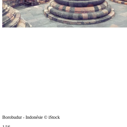
Borobudur - Indonésie © iStock
1
/
16