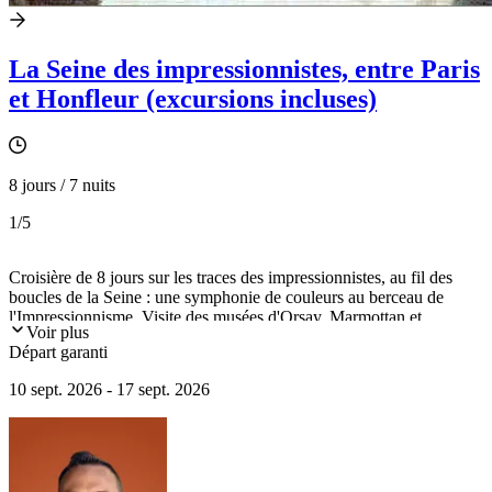
La Seine des impressionnistes, entre Paris
et Honfleur (excursions incluses)
8 jours / 7 nuits
1
/5
Croisière de 8 jours sur les traces des impressionnistes, au fil des
boucles de la Seine : une symphonie de couleurs au berceau de
l'Impressionnisme. Visite des musées d'Orsay, Marmottan et
Voir plus
Malraux. Immersion dans l'univers de Monet à Giverny, de Van
Départ garanti
Gogh et Daubigny à Auvers-sur-Oise et "Déjeuner des canotiers" à
la Maison Fournaise.
10 sept. 2026 - 17 sept. 2026