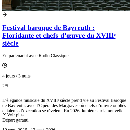
Festival baroque de Bayreuth :
Floridante et chefs-d’œuvre du XVIIIᵉ
siècle
En partenariat avec Radio Classique
4 jours / 3 nuits
2
/5
L’élégance musicale du XVIIIᵉ siècle prend vie au Festival Baroque
de Bayreuth, avec l’Opéra des Margraves où chefs-d’œuvre oubliés
et talents d’exception se révèlent. En 2026, lumière sur la nouvelle
Voir plus
production de l’opéra Floridante de Georg Friedrich Händel, offrant
Départ garanti
de grands moments aux amateurs de musique baroque. Le voyage
inclut la visite de ce théâtre historique, du château de l’Ermitage et
10 sept. 2026 - 13 sept. 2026