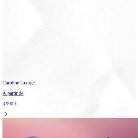
Caroline
George
À partir de
3 990 €
Voir le voyage