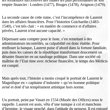
les fermetures successives des filiales les plus performantes de son
empire financier : Londres (1477), Bruges (1478), Avignon (1479).
La seconde cause de cette ruine, c’est l’incompétence de Laurent
dans les affaires financières. Pour l’historien Guichardin (1483-
1540), c’est très clair : « en matière de commerce et d'affaires
privées, Laurent n'eut aucune capacité. »
Dépensant sans compter pour le faste, s’en remettant à des
administrateurs incontrôlés, sa culpabilité est donc établie. Pour
renflouer la banque, Laurent puise d’abord dans la fortune familiale,
puis dans les caisses de la république transformant doucement un
désastre financier en un naufrage politique. Dans une société où
maîtrise de l’Etat rime avec richesse financière, le temps des Médicis
est compté.
Mais après tout, l’histoire a moins croqué le portrait de Laurent le
Magnifique en « capitaine d’industrie » qu’en homme politique
avisé et doté d’un tempérament artistique hors norme.
Un portrait, peint par Vasari en 1534 (Musée des Offices) nous le
rappelle. Laurent est assis, vêtu d’une tunique à col et manchons
d’hermine, le visage penché, dans l'attitude du penseur. Il est entouré