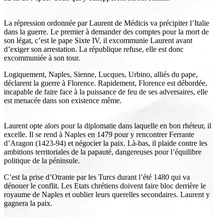
La répression ordonnée par Laurent de Médicis va précipiter l’Italie
dans la guerre. Le premier à demander des comptes pour la mort de
son légat, c’est le pape Sixte IV, il excommunie Laurent avant
d’exiger son arrestation. La république refuse, elle est donc
excommuniée à son tour.
Logiquement, Naples, Sienne, Lucques, Urbino, alliés du pape,
déclarent la guerre à Florence. Rapidement, Florence est débordée,
incapable de faire face à la puissance de feu de ses adversaires, elle
est menacée dans son existence même.
Laurent opte alors pour la diplomatie dans laquelle en bon rhéteur, il
excelle. Il se rend à Naples en 1479 pour y rencontrer Ferrante
d’Aragon (1423-94) et négocier la paix. Là-bas, il plaide contre les
ambitions territoriales de la papauté, dangereuses pour l’équilibre
politique de la péninsule.
C’est la prise d’Otrante par les Turcs durant l’été 1480 qui va
dénouer le conflit. Les Etats chrétiens doivent faire bloc derrière le
royaume de Naples et oublier leurs querelles secondaires. Laurent y
gagnera la paix.