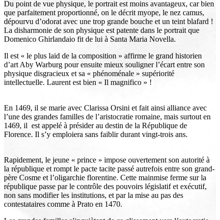
Du point de vue physique, le portrait est moins avantageux, car bien
que parfaitement proportionné, on le décrit myope, le nez camus,
dépourvu d’odorat avec une trop grande bouche et un teint blafard !
La disharmonie de son physique est patente dans le portrait que
Domenico Ghirlandaio fit de lui à Santa Maria Novella.
Il est « le plus laid de la composition » affirme le grand historien
d’art Aby Warburg pour ensuite mieux souligner l’écart entre son
physique disgracieux et sa « phénoménale » supériorité
intellectuelle. Laurent est bien « Il magnifico » !
En 1469, il se marie avec Clarissa Orsini et fait ainsi alliance avec
l’une des grandes familles de l’aristocratie romaine, mais surtout en
1469, il est appelé à présider au destin de la République de
Florence. Il s’y emploiera sans faiblir durant vingt-trois ans.
Rapidement, le jeune « prince » impose ouvertement son autorité à
la république et rompt le pacte tacite passé autrefois entre son grand-
père Cosme et l’oligarchie florentine. Cette mainmise ferme sur la
république passe par le contrôle des pouvoirs législatif et exécutif,
non sans modifier les institutions, et par la mise au pas des
contestataires comme à Prato en 1470.