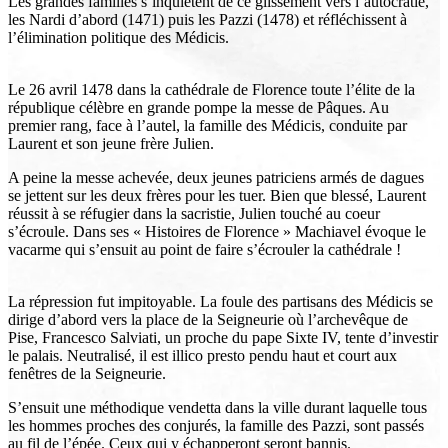
Les grandes familles s’inquiètent de ce glissement vers l’autocratie,
les Nardi d’abord (1471) puis les Pazzi (1478) et réfléchissent à
l’élimination politique des Médicis.
Le 26 avril 1478 dans la cathédrale de Florence toute l’élite de la
république célèbre en grande pompe la messe de Pâques. Au
premier rang, face à l’autel, la famille des Médicis, conduite par
Laurent et son jeune frère Julien.
A peine la messe achevée, deux jeunes patriciens armés de dagues
se jettent sur les deux frères pour les tuer. Bien que blessé, Laurent
réussit à se réfugier dans la sacristie, Julien touché au coeur
s’écroule. Dans ses « Histoires de Florence » Machiavel évoque le
vacarme qui s’ensuit au point de faire s’écrouler la cathédrale !
La répression fut impitoyable. La foule des partisans des Médicis se
dirige d’abord vers la place de la Seigneurie où l’archevêque de
Pise, Francesco Salviati, un proche du pape Sixte IV, tente d’investir
le palais. Neutralisé, il est illico presto pendu haut et court aux
fenêtres de la Seigneurie.
S’ensuit une méthodique vendetta dans la ville durant laquelle tous
les hommes proches des conjurés, la famille des Pazzi, sont passés
au fil de l’épée. Ceux qui y échapperont seront bannis.