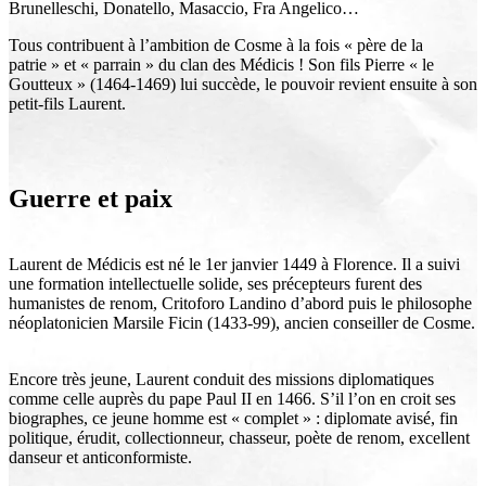
Brunelleschi, Donatello, Masaccio, Fra Angelico…
Tous contribuent à l’ambition de Cosme à la fois « père de la
patrie » et « parrain » du clan des Médicis ! Son fils Pierre « le
Goutteux » (1464-1469) lui succède, le pouvoir revient ensuite à son
petit-fils Laurent.
Guerre et paix
Laurent de Médicis est né le 1er janvier 1449 à Florence. Il a suivi
une formation intellectuelle solide, ses précepteurs furent des
humanistes de renom, Critoforo Landino d’abord puis le philosophe
néoplatonicien Marsile Ficin (1433-99), ancien conseiller de Cosme.
Encore très jeune, Laurent conduit des missions diplomatiques
comme celle auprès du pape Paul II en 1466. S’il l’on en croit ses
biographes, ce jeune homme est « complet » : diplomate avisé, fin
politique, érudit, collectionneur, chasseur, poète de renom, excellent
danseur et anticonformiste.