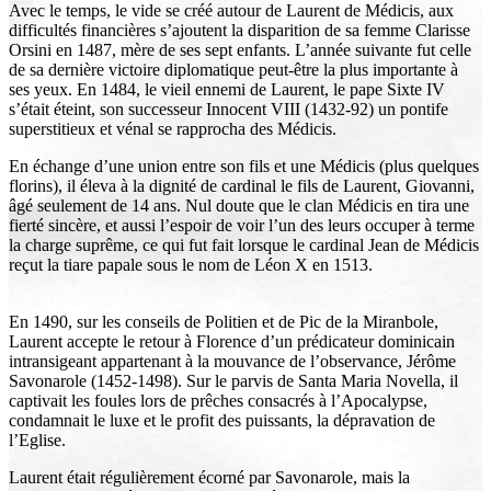
Avec le temps, le vide se créé autour de Laurent de Médicis, aux
difficultés financières s’ajoutent la disparition de sa femme Clarisse
Orsini en 1487, mère de ses sept enfants. L’année suivante fut celle
de sa dernière victoire diplomatique peut-être la plus importante à
ses yeux. En 1484, le vieil ennemi de Laurent, le pape Sixte IV
s’était éteint, son successeur Innocent VIII (1432-92) un pontife
superstitieux et vénal se rapprocha des Médicis.
En échange d’une union entre son fils et une Médicis (plus quelques
florins), il éleva à la dignité de cardinal le fils de Laurent, Giovanni,
âgé seulement de 14 ans. Nul doute que le clan Médicis en tira une
fierté sincère, et aussi l’espoir de voir l’un des leurs occuper à terme
la charge suprême, ce qui fut fait lorsque le cardinal Jean de Médicis
reçut la tiare papale sous le nom de Léon X en 1513.
En 1490, sur les conseils de Politien et de Pic de la Miranbole,
Laurent accepte le retour à Florence d’un prédicateur dominicain
intransigeant appartenant à la mouvance de l’observance, Jérôme
Savonarole (1452-1498). Sur le parvis de Santa Maria Novella, il
captivait les foules lors de prêches consacrés à l’Apocalypse,
condamnait le luxe et le profit des puissants, la dépravation de
l’Eglise.
Laurent était régulièrement écorné par Savonarole, mais la