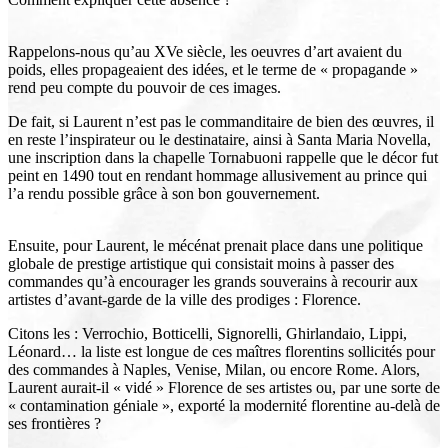
Rappelons-nous qu’au XVe siècle, les oeuvres d’art avaient du
poids, elles propageaient des idées, et le terme de « propagande »
rend peu compte du pouvoir de ces images.
De fait, si Laurent n’est pas le commanditaire de bien des œuvres, il
en reste l’inspirateur ou le destinataire, ainsi à Santa Maria Novella,
une inscription dans la chapelle Tornabuoni rappelle que le décor fut
peint en 1490 tout en rendant hommage allusivement au prince qui
l’a rendu possible grâce à son bon gouvernement.
Ensuite, pour Laurent, le mécénat prenait place dans une politique
globale de prestige artistique qui consistait moins à passer des
commandes qu’à encourager les grands souverains à recourir aux
artistes d’avant-garde de la ville des prodiges : Florence.
Citons les : Verrochio, Botticelli, Signorelli, Ghirlandaio, Lippi,
Léonard… la liste est longue de ces maîtres florentins sollicités pour
des commandes à Naples, Venise, Milan, ou encore Rome. Alors,
Laurent aurait-il « vidé » Florence de ses artistes ou, par une sorte de
« contamination géniale », exporté la modernité florentine au-delà de
ses frontières ?