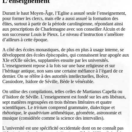
L’enseignement
Durant le haut Moyen-Âge, l’Eglise a assuré seule l’enseignement,
pour former les clercs, mais elle a aussi assuré la formation des
élites, surtout à partir de la période carolingienne, répondant ainsi
aux prescriptions de Charlemagne avec son conseiller Alcuin et de
son successeur Louis le Pieux. Le niveau d’instruction s’améliore
d’ailleurs à cette époque.
A côté des écoles monastiques, de plus en plus à usage interne, se
développent des écoles épiscopales, qui connaissent leur apogée aux
XIe etXIIe siècles, supplantées ensuite par les universités.
L’enseignement repose à la fois sur une base religieuse et sur
l’héritage antique, non sans une certaine méfiance à l’égard de ce
dernier. On se réfère à des autorités intellectuelles, Boèce,
Cassiodore, Isidore de Séville, Bède le vénérable.
On utilise des compilations, telles celles de Martianus Capella ou
d’Isidore de Séville. L’enseignement est fondé sur les arts libéraux,
sept matières regroupées en trois thèmes littéraires et quatre
scientifiques. Le
trivium
comprend grammaire, dialectique et
rhétorique, le
quadrivium
arithmétique, géométrie, astronomie et
musique (considérée comme la science des intervalles).
L’université est une spécificité occidentale dont on ne connaît pas