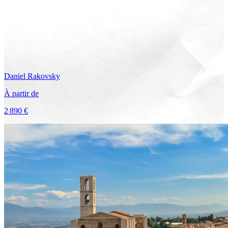
Daniel
Rakovsky
À partir de
2 890 €
Voir le voyage