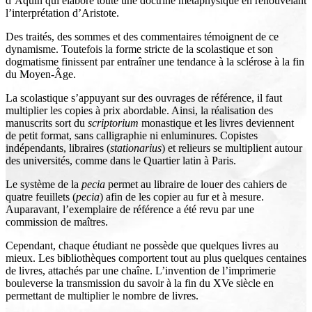
d’Aquin qui élabore toute une doctrine métaphysique en renouvelant
l’interprétation d’Aristote.
Des traités, des sommes et des commentaires témoignent de ce
dynamisme. Toutefois la forme stricte de la scolastique et son
dogmatisme finissent par entraîner une tendance à la sclérose à la fin
du Moyen-Âge.
La scolastique s’appuyant sur des ouvrages de référence, il faut
multiplier les copies à prix abordable. Ainsi, la réalisation des
manuscrits sort du
scriptorium
monastique et les livres deviennent
de petit format, sans calligraphie ni enluminures. Copistes
indépendants, libraires (
stationarius
) et relieurs se multiplient autour
des universités, comme dans le Quartier latin à Paris.
Le système de la
pecia
permet au libraire de louer des cahiers de
quatre feuillets (
pecia
) afin de les copier au fur et à mesure.
Auparavant, l’exemplaire de référence a été revu par une
commission de maîtres.
Cependant, chaque étudiant ne possède que quelques livres au
mieux. Les bibliothèques comportent tout au plus quelques centaines
de livres, attachés par une chaîne. L’invention de l’imprimerie
bouleverse la transmission du savoir à la fin du XVe siècle en
permettant de multiplier le nombre de livres.