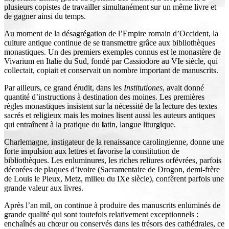
plusieurs copistes de travailler simultanément sur un même livre et
de gagner ainsi du temps.
Au moment de la désagrégation de l’Empire romain d’Occident, la
culture antique continue de se transmettre grâce aux bibliothèques
monastiques. Un des premiers exemples connus est le monastère de
Vivarium en Italie du Sud, fondé par Cassiodore au VIe siècle, qui
collectait, copiait et conservait un nombre important de manuscrits.
Par ailleurs, ce grand érudit, dans les
Institutiones
, avait donné
quantité d’instructions à destination des moines. Les premières
règles monastiques insistent sur la nécessité de la lecture des textes
sacrés et religieux mais les moines lisent aussi les auteurs antiques
qui entraînent à la pratique du
l
atin, langue liturgique.
Charlemagne, instigateur de la renaissance carolingienne, donne une
forte impulsion aux lettres et favorise la constitution de
bibliothèques. Les enluminures, les riches reliures orfévrées, parfois
décorées de plaques d’ivoire (Sacramentaire de Drogon, demi-frère
de Louis le Pieux, Metz, milieu du IXe siècle), confèrent parfois une
grande valeur aux livres.
Après l’an mil, on continue à produire des manuscrits enluminés de
grande qualité qui sont toutefois relativement exceptionnels :
enchaînés au chœur ou conservés dans les trésors des cathédrales, ce