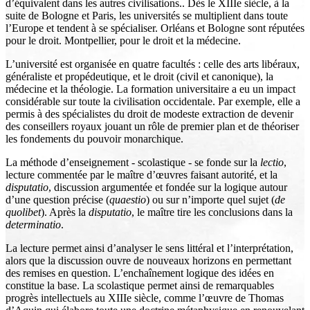
d’équivalent dans les autres civilisations.. Dès le XIIIe siècle, à la
suite de Bologne et Paris, les universités se multiplient dans toute
l’Europe et tendent à se spécialiser. Orléans et Bologne sont réputées
pour le droit. Montpellier, pour le droit et la médecine.
L’université est organisée en quatre facultés : celle des arts libéraux,
généraliste et propédeutique, et le droit (civil et canonique), la
médecine et la théologie. La formation universitaire a eu un impact
considérable sur toute la civilisation occidentale. Par exemple, elle a
permis à des spécialistes du droit de modeste extraction de devenir
des conseillers royaux jouant un rôle de premier plan et de théoriser
les fondements du pouvoir monarchique.
La méthode d’enseignement - scolastique - se fonde sur la
lectio
,
lecture commentée par le maître d’œuvres faisant autorité, et la
disputatio
, discussion argumentée et fondée sur la logique autour
d’une question précise (
quaestio
) ou sur n’importe quel sujet (
de
quolibet
). Après la
disputatio
, le maître tire les conclusions dans la
determinatio
.
La lecture permet ainsi d’analyser le sens littéral et l’interprétation,
alors que la discussion ouvre de nouveaux horizons en permettant
des remises en question. L’enchaînement logique des idées en
constitue la base. La scolastique permet ainsi de remarquables
progrès intellectuels au XIIIe siècle, comme l’œuvre de Thomas