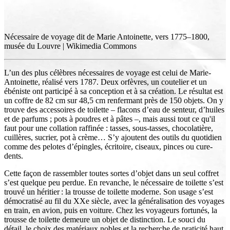
Nécessaire de voyage dit de Marie Antoinette, vers 1775–1800,
musée du Louvre | Wikimedia Commons
L’un des plus célèbres nécessaires de voyage est celui de Marie-
Antoinette, réalisé vers 1787. Deux orfèvres, un coutelier et un
ébéniste ont participé à sa conception et à sa création. Le résultat est
un coffre de 82 cm sur 48,5 cm renfermant près de 150 objets. On y
trouve des accessoires de toilette – flacons d’eau de senteur, d’huiles
et de parfums ; pots à poudres et à pâtes –, mais aussi tout ce qu'il
faut pour une collation raffinée : tasses, sous-tasses, chocolatière,
cuillères, sucrier, pot à crème… S’y ajoutent des outils du quotidien
comme des pelotes d’épingles, écritoire, ciseaux, pinces ou cure-
dents.
Cette façon de rassembler toutes sortes d’objet dans un seul coffret
s’est quelque peu perdue. En revanche, le nécessaire de toilette s’est
trouvé un héritier : la trousse de toilette moderne. Son usage s’est
démocratisé au fil du XXe siècle, avec la généralisation des voyages
en train, en avion, puis en voiture. Chez les voyageurs fortunés, la
trousse de toilette demeure un objet de distinction. Le souci du
détail, le choix des matériaux nobles et la recherche de praticité haut