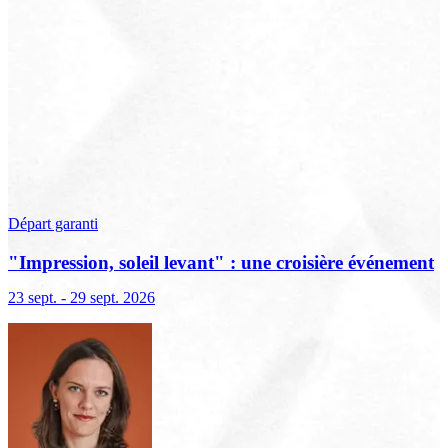
Départ garanti
"Impression, soleil levant" : une croisière événement
sur la Seine à l'occasion du centenaire de la
23 sept. - 29 sept. 2026
disparition de Claude Monet