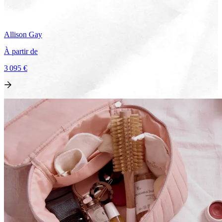
Allison
Gay
À partir de
3 095 €
Voir le voyage