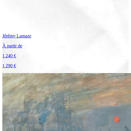
Jérémy
Lamaze
À partir de
1 240 €
1 290 €
Voir le voyage