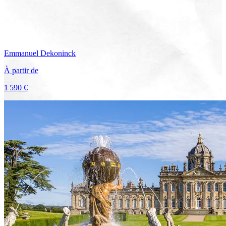
Emmanuel
Dekoninck
À partir de
1 590 €
Voir le voyage