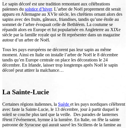
Le sapin décoré est une tradition remontant aux célébrations
païennes du
solstice d’hiver
. L’arbre de Noël proprement dit serait
apparu en Allemagne au XVIe siècle, les chrétiens ornant alors des
sapins avec des fruits, gâteaux, friandises, tandis qu’une étoile au
sommet de l’arbre évoquait celle de Bethléem. La coutume se
répandit alors en Europe et fut popularisée en Angleterre au XIXe
siècle par la famille royale qui se fit représenter dans un magazine
autour d’un arbre de Noël.
Tous les pays européens ne décorent pas leur sapin au même
moment. Ainsi en Italie on installe l’arbre de Noël le 8 décembre
tandis qu’en Europe centrale on place les décorations le 24
décembre. En Irlande, laisser trop longtemps après Noël le sapin
décoré peut attirer la malchance…
La Sainte-Lucie
Certaines régions italiennes, la
Suède
et les pays nordiques célèbrent
avec faste la Sainte-Lucie, le 13 décembre, jour à partir duquel le
soleil se couche plus tard que la veille. Des parades de lanternes
fêtent l’événement, hymne à la lumière. En Italie, on fête la sainte
patronne de Syracuse qui aurait sauvé les Siciliens de la famine au