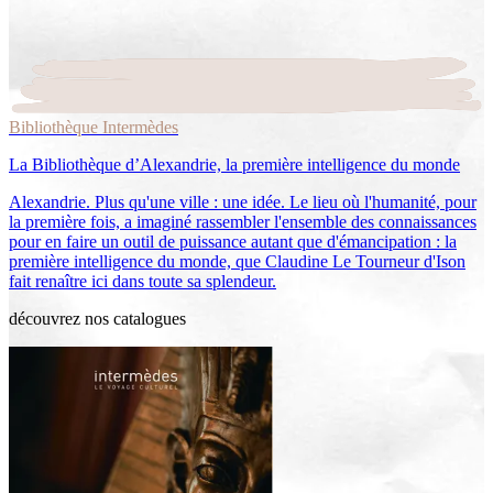
Bibliothèque Intermèdes
La Bibliothèque d’Alexandrie, la première intelligence du monde
Alexandrie. Plus qu'une ville : une idée. Le lieu où l'humanité, pour
la première fois, a imaginé rassembler l'ensemble des connaissances
pour en faire un outil de puissance autant que d'émancipation : la
première intelligence du monde, que Claudine Le Tourneur d'Ison
fait renaître ici dans toute sa splendeur.
découvrez nos catalogues