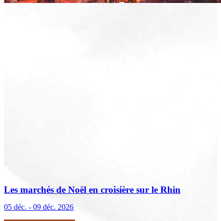
Les marchés de Noël en croisière sur le Rhin
(excursions incluses)
05 déc. - 09 déc. 2026