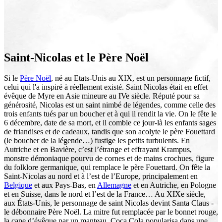
Saint-Nicolas et le Père Noël
Si le
Père Noël
, né au Etats-Unis au XIX, est un personnage fictif,
celui qui l'a inspiré à réellement existé. Saint Nicolas était en effet
évêque de Myre en Asie mineure au IVe siècle. Réputé pour sa
générosité, Nicolas est un saint nimbé de légendes, comme celle des
trois enfants tués par un boucher et à qui il rendit la vie. On le fête le
6 décembre, date de sa mort, et il comble ce jour-là les enfants sages
de friandises et de cadeaux, tandis que son acolyte le père Fouettard
(le boucher de la légende…) fustige les petits turbulents. En
Autriche et en Bavière, c’est l’étrange et effrayant Krampus,
monstre démoniaque pourvu de cornes et de mains crochues, figure
du folklore germanique, qui remplace le père Fouettard. On fête la
Saint-Nicolas au nord et à l’est de l’Europe, principalement en
Belgique
et aux Pays-Bas, en
Allemagne
et en Autriche, en Pologne
et en Suisse, dans le nord et l’est de la France… Au XIXe siècle,
aux États-Unis, le personnage de saint Nicolas devint Santa Claus -
le débonnaire Père Noël. La mitre fut remplacée par le bonnet rouge,
la cape d’évêque par un manteau. Coca Cola popularisa dans une