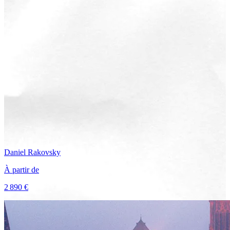
Daniel
Rakovsky
À partir de
2 890 €
Voir le voyage