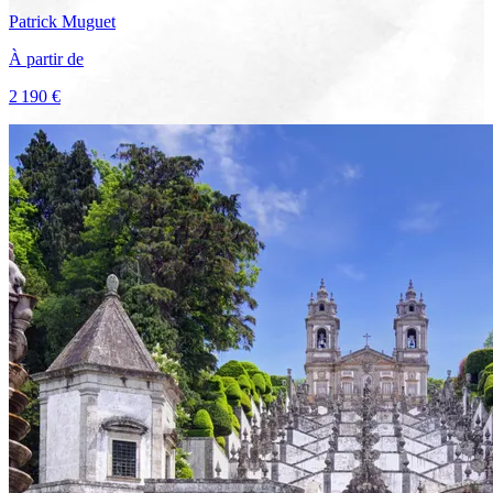
Patrick
Muguet
À partir de
2 190 €
Voir le voyage