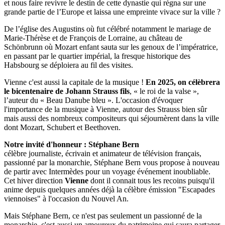
et nous faire revivre le destin de cette dynastie qui régna sur une
grande partie de l’Europe et laissa une empreinte vivace sur la ville ?
De l’église des Augustins où fut célébré notamment le mariage de
Marie-Thérèse et de François de Lorraine, au château de
Schönbrunn où Mozart enfant sauta sur les genoux de l’impératrice,
en passant par le quartier impérial, la fresque historique des
Habsbourg se déploiera au fil des visites.
Vienne c'est aussi la capitale de la musique !
En 2025, on célèbrera
le bicentenaire de Johann Strauss fils
, « le roi de la valse »,
l’auteur du « Beau Danube bleu ». L'occasion d'évoquer
l'importance de la musique à Vienne, autour des Strauss bien sûr
mais aussi des nombreux compositeurs qui séjournèrent dans la ville
dont Mozart, Schubert et Beethoven.
Notre invité d'honneur : Stéphane Bern
célèbre journaliste, écrivain et animateur de télévision français,
passionné par la monarchie, Stéphane Bern vous propose à nouveau
de partir avec Intermèdes pour un voyage événement inoubliable.
Cet hiver direction
Vienne
dont il connait tous les recoins puisqu'il
anime depuis quelques années déjà la célèbre émission "Escapades
viennoises" à l'occasion du Nouvel An.
Mais Stéphane Bern, ce n'est pas seulement un passionné de la
monarchie, c'est aussi un amoureux du patrimoine qui saura partager