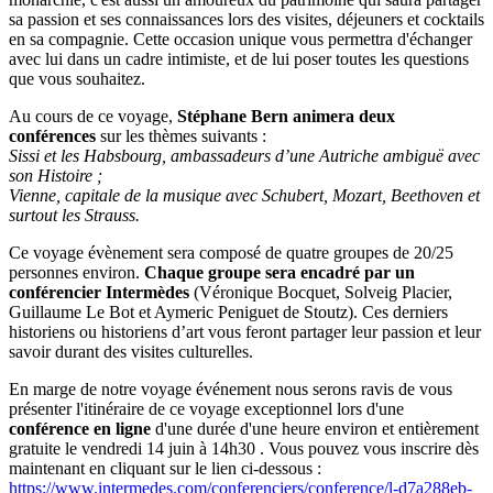
sa passion et ses connaissances lors des visites, déjeuners et cocktails
en sa compagnie. Cette occasion unique vous permettra d'échanger
avec lui dans un cadre intimiste, et de lui poser toutes les questions
que vous souhaitez.
Au cours de ce voyage,
Stéphane Bern animera deux
conférences
sur les thèmes suivants :
Sissi et les Habsbourg, ambassadeurs d’une Autriche ambiguë avec
son Histoire ;
Vienne, capitale de la musique avec Schubert, Mozart, Beethoven et
surtout les Strauss.
Ce voyage évènement sera composé de quatre groupes de 20/25
personnes environ.
Chaque groupe sera encadré par un
conférencier Intermèdes
(Véronique Bocquet, Solveig Placier,
Guillaume Le Bot et Aymeric Peniguet de Stoutz). Ces derniers
historiens ou historiens d’art vous feront partager leur passion et leur
savoir durant des visites culturelles.
En marge de notre voyage événement nous serons ravis de vous
présenter l'itinéraire de ce voyage exceptionnel lors d'une
conférence en ligne
d'une durée d'une heure environ et entièrement
gratuite le vendredi 14 juin à 14h30 . Vous pouvez vous inscrire dès
maintenant en cliquant sur le lien ci-dessous :
https://www.intermedes.com/conferenciers/conference/l-d7a288eb-