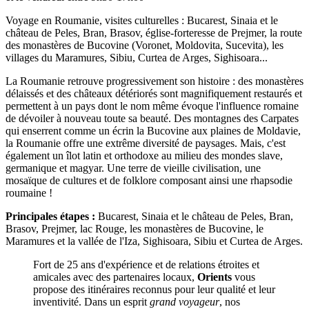
Voyage en Roumanie, visites culturelles : Bucarest, Sinaia et le
château de Peles, Bran, Brasov, église-forteresse de Prejmer, la route
des monastères de Bucovine (Voronet, Moldovita, Sucevita), les
villages du Maramures, Sibiu, Curtea de Arges, Sighisoara...
La Roumanie retrouve progressivement son histoire : des monastères
délaissés et des châteaux détériorés sont magnifiquement restaurés et
permettent à un pays dont le nom même évoque l'influence romaine
de dévoiler à nouveau toute sa beauté. Des montagnes des Carpates
qui enserrent comme un écrin la Bucovine aux plaines de Moldavie,
la Roumanie offre une extrême diversité de paysages. Mais, c'est
également un îlot latin et orthodoxe au milieu des mondes slave,
germanique et magyar. Une terre de vieille civilisation, une
mosaïque de cultures et de folklore composant ainsi une rhapsodie
roumaine !
Principales étapes :
Bucarest, Sinaia et le château de Peles, Bran,
Brasov, Prejmer, lac Rouge, les monastères de Bucovine, le
Maramures et la vallée de l'Iza, Sighisoara, Sibiu et Curtea de Arges.
Fort de 25 ans d'expérience et de relations étroites et
amicales avec des partenaires locaux,
Orients
vous
propose des itinéraires reconnus pour leur qualité et leur
inventivité. Dans un esprit
grand voyageur
, nos