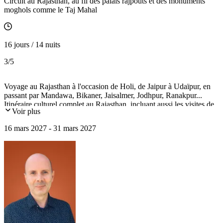
Circuit au Rajasthan, au fil des palais rajpouts et des monuments
moghols comme le Taj Mahal
16 jours / 14 nuits
3
/5
Voyage au Rajasthan à l'occasion de Holi, de Jaipur à Udaïpur, en
passant par Mandawa, Bikaner, Jaisalmer, Jodhpur, Ranakpur...
Itinéraire culturel complet au Rajasthan, incluant aussi les visites de
Voir plus
Delhi, Fathepur Sikri, et Agra avec le Taj Mahal.
16 mars 2027 - 31 mars 2027