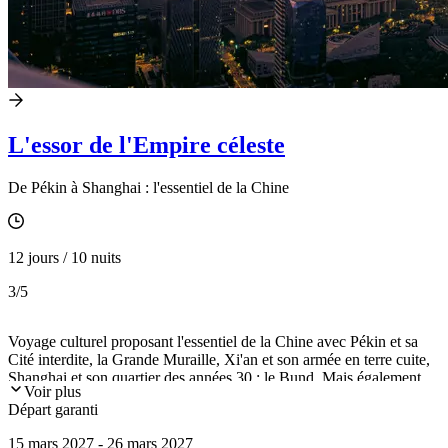
L'essor de l'Empire céleste
De Pékin à Shanghai : l'essentiel de la Chine
12 jours / 10 nuits
3
/5
Voyage culturel proposant l'essentiel de la Chine avec Pékin et sa
Cité interdite, la Grande Muraille, Xi'an et son armée en terre cuite,
Shanghai et son quartier des années 30 : le Bund. Mais également
Voir plus
des visites plus confidentielles comme les cités lacustres de Gubei et
Départ garanti
de Zhujiajiao.
15 mars 2027 - 26 mars 2027