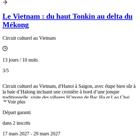
Le Vietnam : du haut Tonkin au delta du
Mékong
Circuit culturel au Vietnam
13 jours / 10 nuits
3
/5
Circuit culturel au Vietnam, d'Hanoi à Saigon, avec étape bien sûr à
la baie d’Halong incluant une croisière à bord d’une jonque
traditionnelle, visite des villages H’mong de Bac Ha et Lao Chai,
Voir plus
Hué, Hoi An, My Son qui évoque le Champa, le delta du Mékong...
Départ garanti
dans 2 inscrits
17 mars 2027 - 29 mars 2027