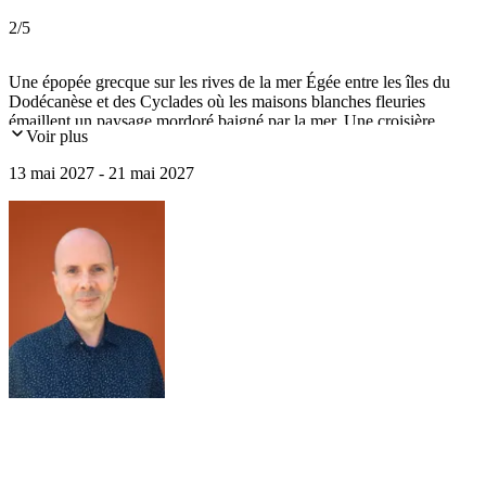
2
/5
Une épopée grecque sur les rives de la mer Égée entre les îles du
Dodécanèse et des Cyclades où les maisons blanches fleuries
émaillent un paysage mordoré baigné par la mer. Une croisière
Voir plus
printanière à bord du yacht Panorama, à la découverte de Naxos,
Sifnos, Samos et Patmos. Visite des sites antiques de Délos,
13 mai 2027 - 21 mai 2027
d'Ephèse et le temple de Poséidon au Cap Sounion. Art de vivre et
"farniente" riment avec culture et traditions en mer Égée.