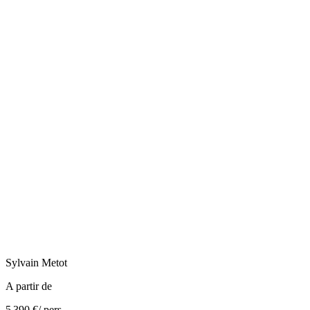
Sylvain
Metot
A partir de
5 390 €
/ pers.