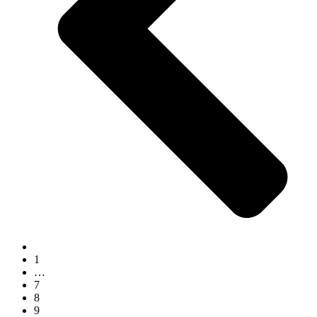
1
…
7
8
9