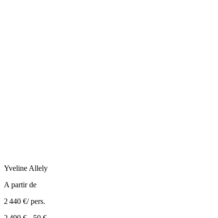
Yveline
Allely
A partir de
2 440 €
/ pers.
2 490 €
-
50 €