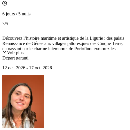
6 jours / 5 nuits
3
/5
Découvrez l’histoire maritime et artistique de la Ligurie : des palais
Renaissance de Gênes aux villages pittoresques des Cinque Terre,
en passant par le charme intemporel de Portofino, explorez les
Voir plus
joyaux de la côte italienne lors d’un voyage mêlant culture,
Départ garanti
patrimoine et paysages à couper le souffle.
12 oct. 2026 - 17 oct. 2026