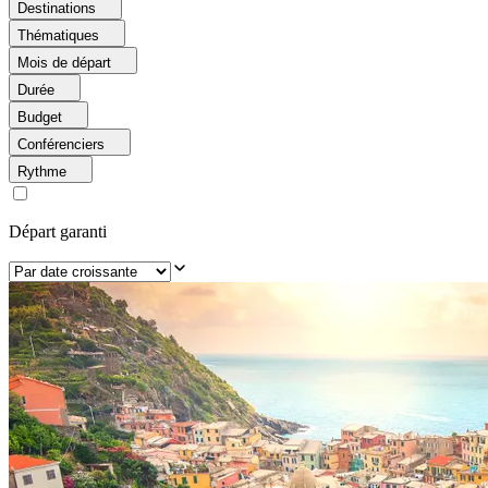
Destinations
Thématiques
Mois de départ
Durée
Budget
Conférenciers
Rythme
Départ garanti