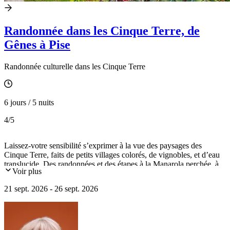
Randonnée dans les Cinque Terre, de
Gênes à Pise
Randonnée culturelle dans les Cinque Terre
6 jours / 5 nuits
4
/5
Laissez-votre sensibilité s’exprimer à la vue des paysages des
Cinque Terre, faits de petits villages colorés, de vignobles, et d’eau
translucide. Des randonnées et des étapes à la Manarola perchée, à
Voir plus
Riomaggiore cet ancien village de pêcheurs, et à Monterosso la
petite station balnéaire. Sans oublier le « Golfe des Poètes » où vous
21 sept. 2026 - 26 sept. 2026
pique-niquerez, et les cités antiques et médiévales de Lucques et de
Pise.