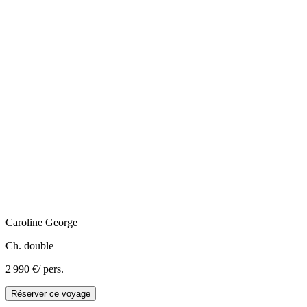
Caroline
George
Ch. double
2 990 €
/ pers.
Réserver ce voyage