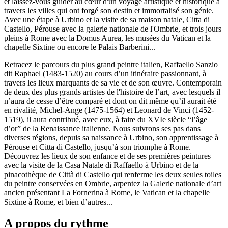
et laissez-vous guider au cœur d'un voyage artistique et historique à
travers les villes qui ont forgé son destin et immortalisé son génie.
Avec une étape à Urbino et la visite de sa maison natale, Citta di
Castello, Pérouse avec la galerie nationale de l'Ombrie, et trois jours
pleins à Rome avec la Domus Aurea, les musées du Vatican et la
chapelle Sixtine ou encore le Palais Barberini...
Retracez le parcours du plus grand peintre italien, Raffaello Sanzio
dit Raphael (1483-1520) au cours d’un itinéraire passionnant, à
travers les lieux marquants de sa vie et de son œuvre. Contemporain
de deux des plus grands artistes de l'histoire de l’art, avec lesquels il
n’aura de cesse d’être comparé et dont on dit même qu’il aurait été
en rivalité, Michel-Ange (1475-1564) et Leonard de Vinci (1452-
1519), il aura contribué, avec eux, à faire du XVIe siècle “l’âge
d’or” de la Renaissance italienne. Nous suivrons ses pas dans
diverses régions, depuis sa naissance à Urbino, son apprentissage à
Pérouse et Citta di Castello, jusqu’à son triomphe à Rome.
Découvrez les lieux de son enfance et de ses premières peintures
avec la visite de la Casa Natale di Raffaello à Urbino et de la
pinacothèque de Città di Castello qui renferme les deux seules toiles
du peintre conservées en Ombrie, arpentez la Galerie nationale d’art
ancien présentant La Fornerina à Rome, le Vatican et la chapelle
Sixtine à Rome, et bien d’autres...
A propos du rythme