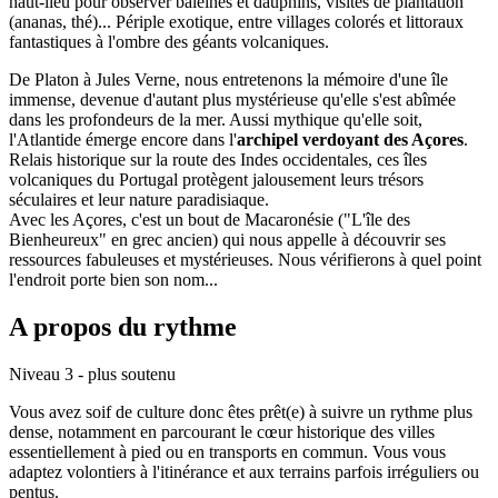
haut-lieu pour observer baleines et dauphins, visites de plantation
(ananas, thé)... Périple exotique, entre villages colorés et littoraux
fantastiques à l'ombre des géants volcaniques.
De Platon à Jules Verne, nous entretenons la mémoire d'une île
immense, devenue d'autant plus mystérieuse qu'elle s'est abîmée
dans les profondeurs de la mer. Aussi mythique qu'elle soit,
l'Atlantide émerge encore dans l'
archipel verdoyant des Açores
.
Relais historique sur la route des Indes occidentales, ces îles
volcaniques du Portugal protègent jalousement leurs trésors
séculaires et leur nature paradisiaque.
Avec les Açores, c'est un bout de Macaronésie ("L'île des
Bienheureux" en grec ancien) qui nous appelle à découvrir ses
ressources fabuleuses et mystérieuses. Nous vérifierons à quel point
l'endroit porte bien son nom...
A propos du rythme
Niveau 3 - plus soutenu
Vous avez soif de culture donc êtes prêt(e) à suivre un rythme plus
dense, notamment en parcourant le cœur historique des villes
essentiellement à pied ou en transports en commun. Vous vous
adaptez volontiers à l'itinérance et aux terrains parfois irréguliers ou
pentus.