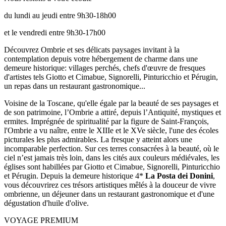
du lundi au jeudi entre 9h30-18h00
et le vendredi entre 9h30-17h00
Découvrez Ombrie et ses délicats paysages invitant à la
contemplation depuis votre hébergement de charme dans une
demeure historique: villages perchés, chefs d'œuvre de fresques
d'artistes tels Giotto et Cimabue, Signorelli, Pinturicchio et Pérugin,
un repas dans un restaurant gastronomique...
Voisine de la Toscane, qu'elle égale par la beauté de ses paysages et
de son patrimoine, l’Ombrie a attiré, depuis l’Antiquité, mystiques et
ermites. Imprégnée de spiritualité par la figure de Saint-François,
l'Ombrie a vu naître, entre le XIIIe et le XVe siècle, l'une des écoles
picturales les plus admirables. La fresque y atteint alors une
incomparable perfection. Sur ces terres consacrées à la beauté, où le
ciel n’est jamais très loin, dans les cités aux couleurs médiévales, les
églises sont habillées par Giotto et Cimabue, Signorelli, Pinturicchio
et Pérugin. Depuis la demeure historique 4*
La Posta dei Donini
,
vous découvrirez ces trésors artistiques mêlés à la douceur de vivre
ombrienne, un déjeuner dans un restaurant gastronomique et d'une
dégustation d'huile d'olive.
VOYAGE PREMIUM