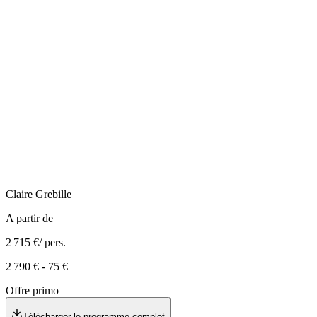
Claire
Grebille
A partir de
2 715 €
/ pers.
2 790 €
-
75 €
Offre primo
Télécharger le programme complet