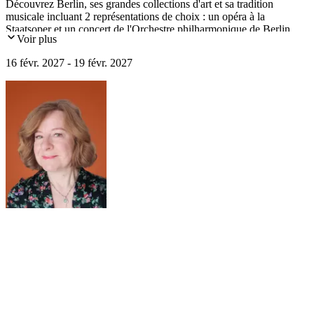
Découvrez Berlin, ses grandes collections d'art et sa tradition
musicale incluant 2 représentations de choix : un opéra à la
Staatsoper et un concert de l'Orchestre philharmonique de Berlin.
Voir plus
Avec les palais royaux baroques et roccocos de la dynastie des
Hohenzollern: le château de Charlottenburg et le palais de Sanssouci
16 févr. 2027 - 19 févr. 2027
à Potsdam.