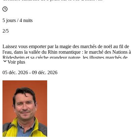
5 jours / 4 nuits
2
/5
Laissez vous emporter par la magie des marchés de noël au fil de
l'eau, dans la vallée du Rhin romantique : le marché des Nations à
Rüdesheim et sa crèche grandeur nature, les illustres marchés de
Voir plus
Strabourg et le marché de Mayence et ses trésors artisanaux. Une
croisière culturelle qui vous fera découvrir les célèbres Bibles de
05 déc. 2026 - 09 déc. 2026
Gutenberg, la tradition artistique de la maison Lalique et les trésors
du Palais du Rohan.