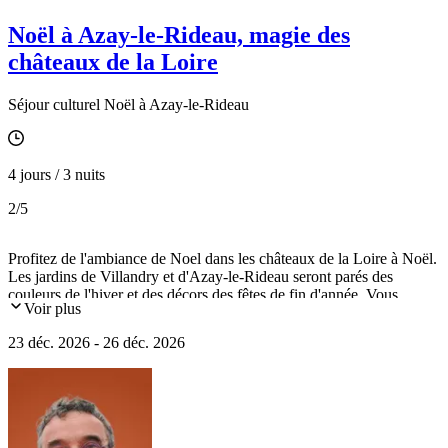
Noël à Azay-le-Rideau, magie des
châteaux de la Loire
Séjour culturel Noël à Azay-le-Rideau
4 jours / 3 nuits
2
/5
Profitez de l'ambiance de Noel dans les châteaux de la Loire à Noël.
Les jardins de Villandry et d'Azay-le-Rideau seront parés des
couleurs de l'hiver et des décors des fêtes de fin d'année. Vous
Voir plus
ressentirez la chaleur des âtres des châteaux de Chinon, Langeais ou
Ussé, et parcourrez les allées et ruelles de Fontevraud, de Crissay-
23 déc. 2026 - 26 déc. 2026
sur-Manse et de Tours.