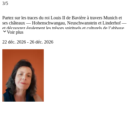
3
/5
Partez sur les traces du roi Louis II de Bavière à travers Munich et
ses châteaux — Hohenschwangau, Neuschwanstein et Linderhof —
et découvrez également les trésors spirituels et culturels de l’abbaye
Voir plus
d’Ettal, du village pittoresque d’Oberammergau, de l’Ancienne
Pinacothèque de Munich, sans oublier un concert de Noël au
22 déc. 2026 - 26 déc. 2026
Théâtre Cuvilliés.