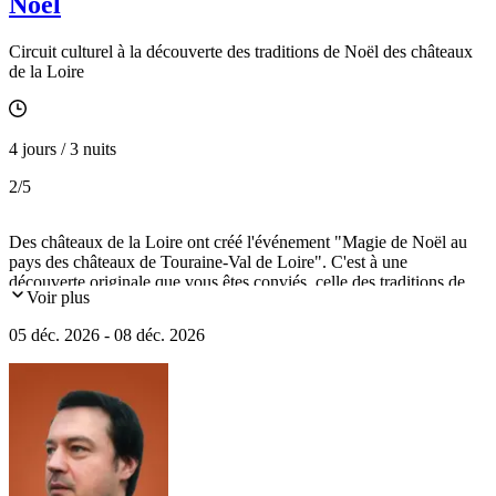
Noël
Circuit culturel à la découverte des traditions de Noël des châteaux
de la Loire
4 jours / 3 nuits
2
/5
Des châteaux de la Loire ont créé l'événement "Magie de Noël au
pays des châteaux de Touraine-Val de Loire". C'est à une
découverte originale que vous êtes conviés, celle des traditions de
Voir plus
Noël aux châteaux de Chinon, Villandry, Langeais, Azay-le-Rideau,
Chenonceau, Amboise et la Cité Royale de Loches (départ de
05 déc. 2026 - 08 déc. 2026
décembre 2026), chaque année renouvelée en lien avec l'histoire du
site.