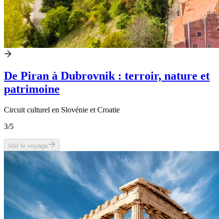
De Piran à Dubrovnik : terroir, nature et
patrimoine
Circuit culturel en Slovénie et Croatie
3
/5
Voir le voyage