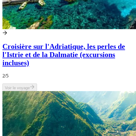
Croisière sur l'Adriatique, les perles de
l'Istrie et de la Dalmatie (excursions
incluses)
2
/5
Voir le voyage