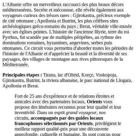
L'Albanie offre un merveilleux raccourci des plus beaux décors
méditerranéens. Secrète et méconnue, elle révèle également aux
voyageurs curieux des trésors rares : Gjirokastra, précieux exemple
de cité ottomane ; Apollonia et Butrint, les plus célèbres sites
archéologiques gréco-romains du pays ; Berat, véritable ville-musée
avec ses églises peintes. L'histoire de l'ancienne Illyrie, terre du roi
Pyrrhus, fut scandée par de multiples péripéties, au rythme des
dominations romaines, byzantines, angevines, serbes puis
ottomanes. Ce circuit vous permettra d'aborder toutes les périodes de
l'histoire de l'Albanie et d'apprécier la beauté et la diversité de ses
paysages, des villages de montagne aux rives pittoresques de la
Méditerranée.
Principales étapes :
Tirana, lac d'Ohrid, Korçe, Voskopoja,
Gjirokastra, Butrint, la riviera albanaise, le parc national de Llogara,
Apollonia et Berat.
Fort de 25 ans d'expérience et de relations étroites et
amicales avec des partenaires locaux,
Orients
vous
propose des itinéraires reconnus pour leur qualité et leur
inventivité. Dans un esprit
grand voyageur
, nos
circuits,
accompagnés par des guides locaux
francophones sélectionnés par Orients
, privilégient le
meilleur rapport qualité-prix pour une découverte
approfondie, culturelle et humaine. Ils sont conçus pour