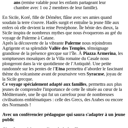
ans
(remise valable pour les enfants partageant leur
chambre avec 1 ou 2 membres de leur famille).
En Sicile, Koré, fille de Déméter, flâne avec ses amies quand
soudain la terre s'ouvre. Hadès surgit et entraîne la jeune fille aux
enfers où elle devient la reine Perséphone. Île bénie des dieux, la
Sicile inspira de nombreux mythes que nous évoquerons au gré du
voyage de Palerme à Catane.
Après la découverte de la vibrante
Palerme
nous rejoindrons
Agrigente et sa splendide
Vallée des Temples
, témoignage
grandiose de la présence grecque sur l’île. À
Piazza Armerina
, les
somptueuses mosaïques de la Villa romaine du Casale nous
plongeront dans la vie quotidienne de l’Antiquité. Une petite
randonnée sur les pentes de l’
Etna
permettra d’aborder le fascinant
thème du volcanisme avant de poursuivre vers
Syracuse
, joyau de
la Sicile grecque.
Ce voyage spécialement adapté aux familles
, permettra aux plus
jeunes de comprendre l'importance de cette île située au cœur de la
Méditerranée, une île qui fut un carrefour pour de nombreuses
civilisations emblématiques : celle des Grecs, des Arabes ou encore
des Normands !
Avec un conférencier pédagogue qui saura s'adapter à un jeune
public