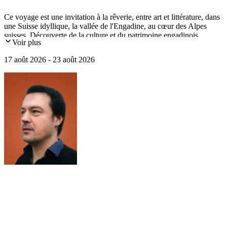
Ce voyage est une invitation à la rêverie, entre art et littérature, dans
une Suisse idyllique, la vallée de l'Engadine, au cœur des Alpes
suisses. Découverte de la culture et du patrimoine engadinois.
Voir plus
Visites culturelles de Sils-Maria, la vallée de Bregaglia avec l'atelier
de Giacometti, une excursion en train panoramique Bernina express,
17 août 2026 - 23 août 2026
Davos, Coire.