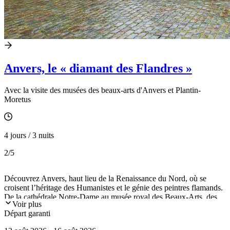
Anvers, le « diamant des Flandres »
Avec la visite des musées des beaux-arts d'Anvers et Plantin-
Moretus
4 jours / 3 nuits
2
/5
Découvrez Anvers, haut lieu de la Renaissance du Nord, où se
croisent l’héritage des Humanistes et le génie des peintres flamands.
De la cathédrale Notre-Dame au musée royal des Beaux-Arts, des
Voir plus
maisons d’artistes aux collections privées, les chefs d'œuvres
Départ garanti
Rubens, de Bruegel et bien d'autres maîtres flamands émaillent la
ville.