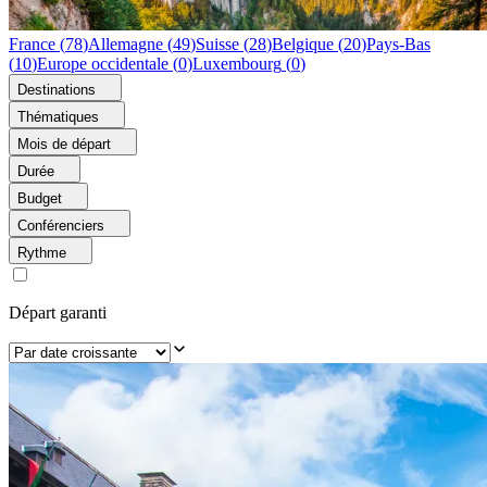
France
(
78
)
Allemagne
(
49
)
Suisse
(
28
)
Belgique
(
20
)
Pays-Bas
(
10
)
Europe occidentale
(
0
)
Luxembourg
(
0
)
Destinations
Thématiques
Mois de départ
Durée
Budget
Conférenciers
Rythme
Départ garanti