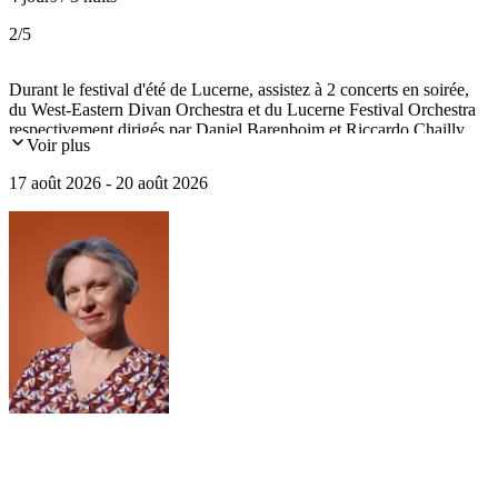
2
/5
Durant le festival d'été de Lucerne, assistez à 2 concerts en soirée,
du West-Eastern Divan Orchestra et du Lucerne Festival Orchestra
respectivement dirigés par Daniel Barenboim et Riccardo Chailly.
Voir plus
En journée, visite du musée Wagner, la fondation Beyeler et de la
collection Rosengart. Une croisière sur le lac des Quatre-cantons et
17 août 2026 - 20 août 2026
une montée au sommet du mont Rigi vous fera goûter à la douceur
de vivre suisse.