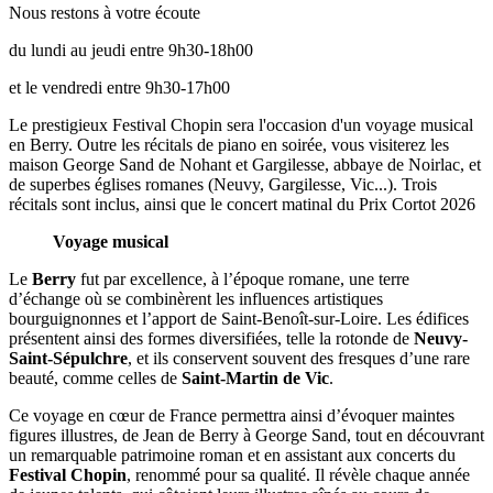
Nous restons à votre écoute
du lundi au jeudi entre 9h30-18h00
et le vendredi entre 9h30-17h00
Le prestigieux Festival Chopin sera l'occasion d'un voyage musical
en Berry. Outre les récitals de piano en soirée, vous visiterez les
maison George Sand de Nohant et Gargilesse, abbaye de Noirlac, et
de superbes églises romanes (Neuvy, Gargilesse, Vic...). Trois
récitals sont inclus, ainsi que le concert matinal du Prix Cortot 2026
Voyage musical
Le
Berry
fut par excellence, à l’époque romane, une terre
d’échange où se combinèrent les influences artistiques
bourguignonnes et l’apport de Saint-Benoît-sur-Loire. Les édifices
présentent ainsi des formes diversifiées, telle la rotonde de
Neuvy-
Saint-Sépulchre
, et ils conservent souvent des fresques d’une rare
beauté, comme celles de
Saint-Martin de Vic
.
Ce voyage en cœur de France permettra ainsi d’évoquer maintes
figures illustres, de Jean de Berry à George Sand, tout en découvrant
un remarquable patrimoine roman et en assistant aux concerts du
Festival Chopin
, renommé pour sa qualité. Il révèle chaque année