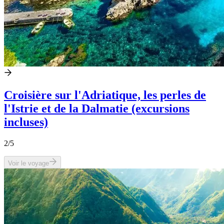
Croisière sur l'Adriatique, les perles de
l'Istrie et de la Dalmatie (excursions
incluses)
2
/5
Voir le voyage