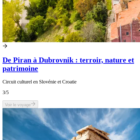
De Piran à Dubrovnik : terroir, nature et
patrimoine
Circuit culturel en Slovénie et Croatie
3
/5
Voir le voyage