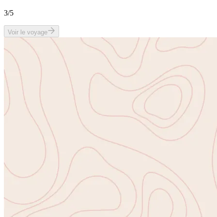
3
/5
Voir le voyage