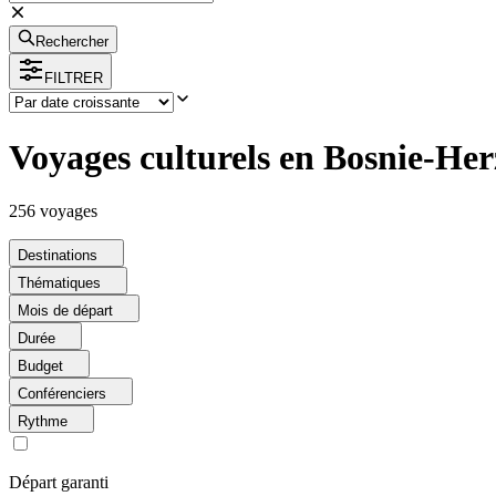
Rechercher
FILTRER
Voyages culturels en Bosnie-He
256
voyage
s
Destinations
Thématiques
Mois de départ
Durée
Budget
Conférenciers
Rythme
Départ garanti