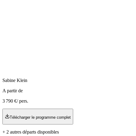
Sabine
Klein
A partir de
3 790 €
/ pers.
Télécharger le programme complet
+
2
autre
s
départ
s
disponible
s