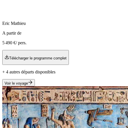
Eric
Mathieu
A partir de
5 490 €
/ pers.
Télécharger le programme complet
+
4
autre
s
départ
s
disponible
s
Voir le voyage