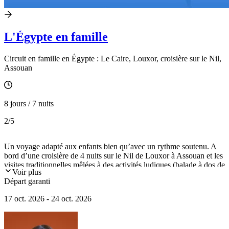
L'Égypte en famille
Circuit en famille en Égypte : Le Caire, Louxor, croisière sur le Nil,
Assouan
8 jours / 7 nuits
2
/5
Un voyage adapté aux enfants bien qu’avec un rythme soutenu. A
bord d’une croisière de 4 nuits sur le Nil de Louxor à Assouan et les
visites traditionnelles mêlées à des activités ludiques (balade à dos de
Voir plus
chameau au pied des pyramides, musée de la momification à
Départ garanti
Louxor, atelier de hiéroglyphes…), les moments partagés en famille
seront mémorables.
17 oct. 2026 - 24 oct. 2026