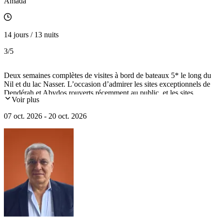
Amada
14 jours / 13 nuits
3
/5
Deux semaines complètes de visites à bord de bateaux 5* le long du
Nil et du lac Nasser. L’occasion d’admirer les sites exceptionnels de
Dendérah et Abydos rouverts récemment au public, et les sites
Voir plus
emblématiques du pays (Le Caire, Louxor, deux jours de visites de
la vallée des Rois et des Reines, Abou Simbel avec le spectacle son
07 oct. 2026 - 20 oct. 2026
et lumière…).