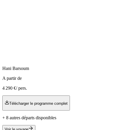
Hani
Barsoum
A partir de
4 290 €
/ pers.
Télécharger le programme complet
+
8
autre
s
départ
s
disponible
s
Voir le voyage