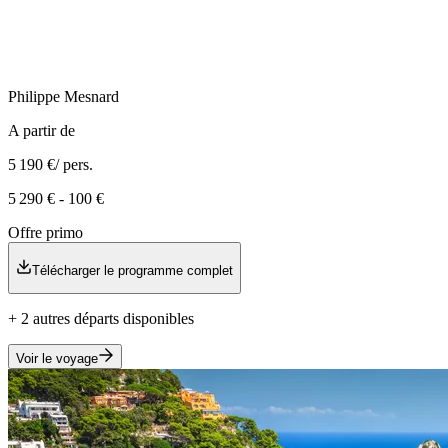
Philippe
Mesnard
A partir de
5 190 €
/ pers.
5 290 €
-
100 €
Offre primo
Télécharger le programme complet
+
2
autre
s
départ
s
disponible
s
Voir le voyage