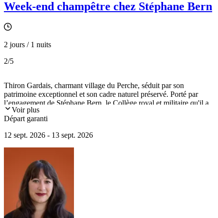
Week-end champêtre chez Stéphane Bern
2 jours / 1 nuits
2
/5
Thiron Gardais, charmant village du Perche, séduit par son
patrimoine exceptionnel et son cadre naturel préservé. Porté par
l’engagement de Stéphane Bern, le Collège royal et militaire qu'il a
Voir plus
acheté et restauré est devenu un lieu culturel et touristique
Départ garanti
incontournable que nous vous proposons de découvrir en sa
compagnie.
12 sept. 2026 - 13 sept. 2026