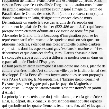
l'apparition de l'Islam, avaient créé une esthétique du jardin. Mais
c'est en Perse que s'est cristallisée l'organisation arabo-musulmane
du jardin d'agrément qui semble avoir inspiré l'image du jardin de
Paradis dans le Coran, des mots Pairi (autour) et daeza (mur) qui a
donné paradisus en latin, désignant un espace clos de murs.
De l'antiquité on garde la trace des jardins de Persépolis qui
entouraient le palais de Darius 1er (522-486 avant J.-C.) qui furent
presque complètement détruits au IVè siècle de notre ère par
Alexandre le Grand. Il faut beaucoup d'imagination pour se les
représenter car il n'en reste que le squelette mais on sait que, sur
plusieurs hectares, s'étendait une forêt artificielle plantée d'arbres
équidistants dont les espèces sont gravées dans le marbre en frises
décoratives et que dans ces forêts, le roi Darius chassait le lion.
La conquête arabe a contribué à diffuser le modèle persan dans un
espace allant de l'Inde à l'Espagne.
Le tout premier jardin islamique est sans doute une oasis, plantée de
culture vivrières, mais c'est surtout en ville que le jardin oriental s'est
développé. De la Perse d'autres foyers artistiques se sont propagés
vers l'Asie Centrale, la Mésopotamie, l 'Empire gréco-romain et
Byzance jusqu'en Égypte puis, par les pays du Maghreb, en
Andalousie. L'image de jardin-paradis s'est transformée en jardin
d'Allah !
La principale caractéristique du jardin islamique est la géométrie :
ainsi, au départ, deux canaux se croisent dessinant quatre espaces
qui symbolisent les quatre éléments (eau, terre, feu, air) et les quatre