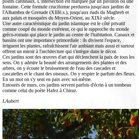
points cardinaux. L'intersection est marquée par un pavillon ou une
fontaine. Cette formule cruciforme perdurera jusqu'aux jardins de
l'Alhambra de Grenade (XIIIè.s.), jusqu'aux riads du Maghreb et
aux palais et mosquées du Moyen-Orient, au XIXè siècle.
Une autre caractéristique du jardin islamique est le côté privatif
comme coupé du monde extérieur, ce qui le rapproche du monde
gréco-romain qui place le jardin au centre de l'habitation. Canaux et
bassins ont une importance primordiale : ils divisent l'espace,
irriguent les plantes, rafraîchissent l'air ambiant mais aussi et surtout
offrent un miroir à l'architecture qui s'intègre dans le décor.
Ces jardins sont des œuvres d'art qui déclenchent la paix de tous les
sens. On y admire la beauté des arrangements des plantes et des
arbres, on y écoute le bruissement de l'eau des cascades et
cascatelles et le chant des oiseaux. On y respire le parfum des fleurs.
En un mot on s'y sent en paix avec soi-même.
Entourés de murs, ces jardins servent parfois d'écrin à un tombeau
comme celui du poète Hafez à Chiraz.
I.Aubert