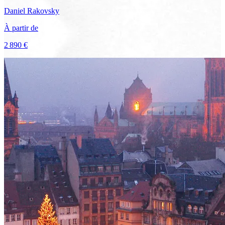
Daniel
Rakovsky
À partir de
2 890 €
Voir le voyage