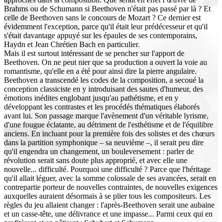
Brahms ou de Schumann si Beethoven n'était pas passé par là ? Et
celle de Beethoven sans le concours de Mozart ? Ce dernier est
évidemment l'exception, parce qu'il était leur prédécesseur et qu'il
s'était davantage appuyé sur les épaules de ses contemporains,
Haydn et Jean Chrétien Bach en particulier.
Mais il est surtout intéressant de se pencher sur l'apport de
Beethoven. On ne peut nier que sa production a ouvert la voie au
romantisme, qu'elle en a été pour ainsi dire la pierre angulaire.
Beethoven a transcendé les codes de la composition, a secoué la
conception classiciste en y introduisant des sautes d'humeur, des
émotions inédites englobant jusqu'au pathétisme, et en y
développant les contrastes et les procédés thématiques élaborés
avant lui. Son passage marque l'avènement d'un véritable lyrisme,
d'une fougue éclatante, au détriment de l'esthétisme et de l'équilibre
anciens. En incluant pour la première fois des solistes et des chœurs
dans la partition symphonique – sa neuvième –, il serait peu dire
qu'il engendra un changement, un bouleversement : parler de
révolution serait sans doute plus approprié, et avec elle une
nouvelle... difficulté. Pourquoi une difficulté ? Parce que l'héritage
qu'il allait léguer, avec la somme colossale de ses avancées, serait en
contrepartie porteur de nouvelles contraintes, de nouvelles exigences
auxquelles auraient désormais à se plier tous les compositeurs. Les
règles du jeu allaient changer : l'après-Beethoven serait une aubaine
et un casse-tête, une délivrance et une impasse... Parmi ceux qui en