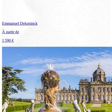
Emmanuel
Dekoninck
À partir de
1 590 €
Voir le voyage