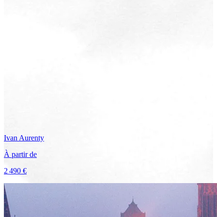
Ivan
Aurenty
À partir de
2 490 €
Voir le voyage