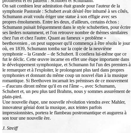
profitèrent et en pâtirent : Schubert et Schumann.
On sait combien leur admiration était grande pour l'auteur de la
symphonie Pastorale : Schubert avait désiré être inhumé à ses côtés,
Schumann avait voulu ériger une statue à son effigie avec ses
propres émoluments. Entre les deux, d'ailleurs, certains échos :
Schumann puisait fréquemment dans le style schubertien, pour écrire
ses lieders notamment, et l'on retrouve nombre de thèmes similaires
chez l'un et chez l'autre. Quant au fameux « problème »
beethovenien , on peut supposer qu'il commença à être résolu le jour
où, en 1839, Schumann tomba sur la copie de la neuvième
symphonie – la Grande – de Schubert. Il confiera lui-même que ce
fut le déclic. Cette œuvre incarne en effet une étape importante dans
le développement symphonique, et Schumann fut l'un des premiers à
le remarquer et à l'exploiter, le prolongeant plus tard dans propres
symphonies et donnant du même coup un nouvel élan à la musique
romantique. Si Beethoven incarnait les prémisses de ce mouvement
– d'aucuns diront même qu'il en est l'âme –, avec Schumann,
Schubert et, un peu plus tard Brahms, nous y sommes assurément de
plain-pied.
Une nouvelle étape, une nouvelle révolution viendra avec Mahler,
innovateur génial dont la musique, aux teintes parfois
impressionnistes, portera le flambeau postromantique et augurera à
son tour une nouvelle ère.
J. Streiff