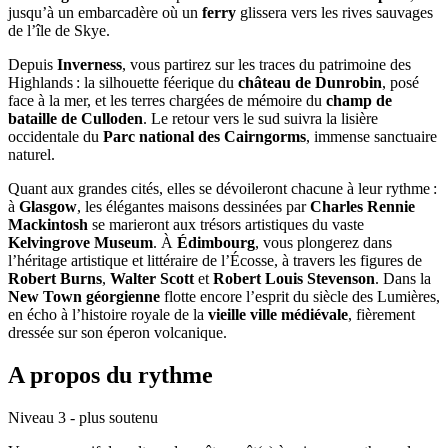
jusqu’à un embarcadère où un
ferry
glissera vers les rives sauvages
de l’île de Skye.
Depuis
Inverness
, vous partirez sur les traces du patrimoine des
Highlands : la silhouette féerique du
château de Dunrobin
, posé
face à la mer, et les terres chargées de mémoire du
champ de
bataille de Culloden
. Le retour vers le sud suivra la lisière
occidentale du
Parc national des Cairngorms
, immense sanctuaire
naturel.
Quant aux grandes cités, elles se dévoileront chacune à leur rythme :
à
Glasgow
, les élégantes maisons dessinées par
Charles Rennie
Mackintosh
se marieront aux trésors artistiques du vaste
Kelvingrove Museum
. À
Édimbourg
, vous plongerez dans
l’héritage artistique et littéraire de l’Écosse, à travers les figures de
Robert Burns
,
Walter Scott
et
Robert Louis Stevenson
. Dans la
New Town géorgienne
flotte encore l’esprit du siècle des Lumières,
en écho à l’histoire royale de la
vieille ville médiévale
, fièrement
dressée sur son éperon volcanique.
A propos du rythme
Niveau 3 - plus soutenu