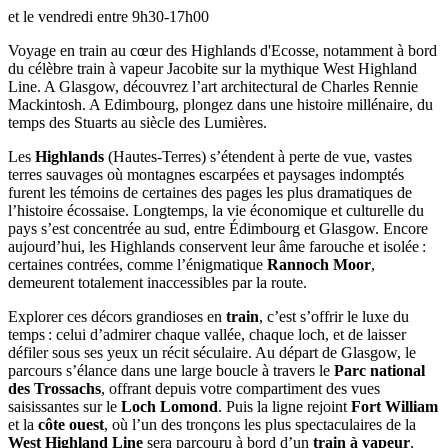
et le vendredi entre 9h30-17h00
Voyage en train au cœur des Highlands d'Ecosse, notamment à bord
du célèbre train à vapeur Jacobite sur la mythique West Highland
Line. A Glasgow, découvrez l’art architectural de Charles Rennie
Mackintosh. A Edimbourg, plongez dans une histoire millénaire, du
temps des Stuarts au siècle des Lumières.
Les
Highlands
(Hautes-Terres) s’étendent à perte de vue, vastes
terres sauvages où montagnes escarpées et paysages indomptés
furent les témoins de certaines des pages les plus dramatiques de
l’histoire écossaise. Longtemps, la vie économique et culturelle du
pays s’est concentrée au sud, entre Édimbourg et Glasgow. Encore
aujourd’hui, les Highlands conservent leur âme farouche et isolée :
certaines contrées, comme l’énigmatique
Rannoch Moor
,
demeurent totalement inaccessibles par la route.
Explorer ces décors grandioses en
train
, c’est s’offrir le luxe du
temps : celui d’admirer chaque vallée, chaque loch, et de laisser
défiler sous ses yeux un récit séculaire. Au départ de Glasgow, le
parcours s’élance dans une large boucle à travers le
Parc national
des Trossachs
, offrant depuis votre compartiment des vues
saisissantes sur le
Loch Lomond
. Puis la ligne rejoint
Fort William
et la
côte ouest
, où l’un des tronçons les plus spectaculaires de la
West Highland Line
sera parcouru à bord d’un
train à vapeur
,