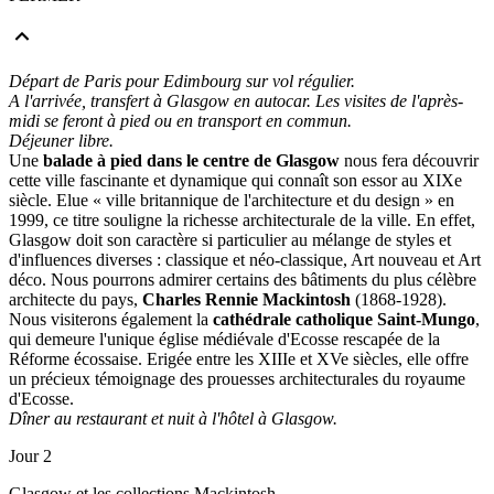
Départ de Paris pour Edimbourg sur vol régulier.
A l'arrivée, transfert à Glasgow en autocar. Les visites de l'après-
midi se feront à pied ou en transport en commun.
Déjeuner libre.
Une
balade à pied dans le centre de Glasgow
nous fera découvrir
cette ville fascinante et dynamique qui connaît son essor au XIXe
siècle. Elue « ville britannique de l'architecture et du design » en
1999, ce titre souligne la richesse architecturale de la ville. En effet,
Glasgow doit son caractère si particulier au mélange de styles et
d'influences diverses : classique et néo-classique, Art nouveau et Art
déco. Nous pourrons admirer certains des bâtiments du plus célèbre
architecte du pays,
Charles Rennie Mackintosh
(1868-1928).
Nous visiterons également la
cathédrale catholique Saint-Mungo
,
qui demeure l'unique église médiévale d'Ecosse rescapée de la
Réforme écossaise. Erigée entre les XIIIe et XVe siècles, elle offre
un précieux témoignage des prouesses architecturales du royaume
d'Ecosse.
Dîner au restaurant et nuit à l'hôtel à Glasgow.
Jour 2
Glasgow et les collections Mackintosh