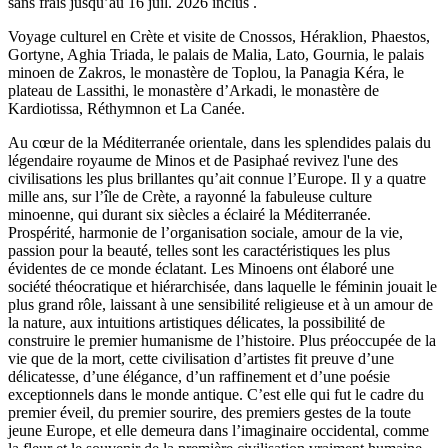
sans frais jusqu’au
16 juil. 2026
inclus .
Voyage culturel en Crète et visite de Cnossos, Héraklion, Phaestos,
Gortyne, Aghia Triada, le palais de Malia, Lato, Gournia, le palais
minoen de Zakros, le monastère de Toplou, la Panagia Kéra, le
plateau de Lassithi, le monastère d’Arkadi, le monastère de
Kardiotissa, Réthymnon et La Canée.
Au cœur de la Méditerranée orientale, dans les splendides palais du
légendaire royaume de Minos et de Pasiphaé revivez l'une des
civilisations les plus brillantes qu’ait connue l’Europe. Il y a quatre
mille ans, sur l’île de Crète, a rayonné la fabuleuse culture
minoenne, qui durant six siècles a éclairé la Méditerranée.
Prospérité, harmonie de l’organisation sociale, amour de la vie,
passion pour la beauté, telles sont les caractéristiques les plus
évidentes de ce monde éclatant. Les Minoens ont élaboré une
société théocratique et hiérarchisée, dans laquelle le féminin jouait le
plus grand rôle, laissant à une sensibilité religieuse et à un amour de
la nature, aux intuitions artistiques délicates, la possibilité de
construire le premier humanisme de l’histoire. Plus préoccupée de la
vie que de la mort, cette civilisation d’artistes fit preuve d’une
délicatesse, d’une élégance, d’un raffinement et d’une poésie
exceptionnels dans le monde antique. C’est elle qui fut le cadre du
premier éveil, du premier sourire, des premiers gestes de la toute
jeune Europe, et elle demeura dans l’imaginaire occidental, comme