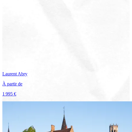
Laurent
Abry
À partir de
1 995 €
Voir le voyage