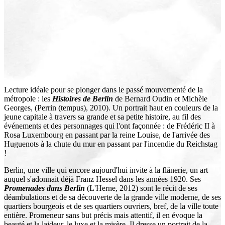
Lecture idéale pour se plonger dans le passé mouvementé de la
métropole : les
Histoires de Berlin
de Bernard Oudin et Michèle
Georges, (Perrin (tempus), 2010). Un portrait haut en couleurs de la
jeune capitale à travers sa grande et sa petite histoire, au fil des
événements et des personnages qui l'ont façonnée : de Frédéric II à
Rosa Luxembourg en passant par la reine Louise, de l'arrivée des
Huguenots à la chute du mur en passant par l'incendie du Reichstag
!
Berlin, une ville qui encore aujourd'hui invite à la flânerie, un art
auquel s'adonnait déjà Franz Hessel dans les années 1920. Ses
Promenades dans Berlin
(L'Herne, 2012) sont le récit de ses
déambulations et de sa découverte de la grande ville moderne, de ses
quartiers bourgeois et de ses quartiers ouvriers, bref, de la ville toute
entière. Promeneur sans but précis mais attentif, il en évoque la
beauté et la laideur, le luxe et la misère. Il dresse un portrait de la