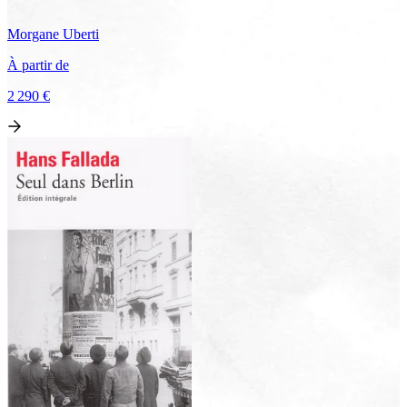
Morgane
Uberti
À partir de
2 290 €
Voir le voyage