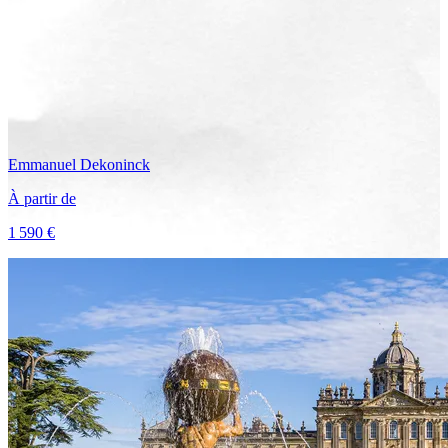
Emmanuel
Dekoninck
À partir de
1 590 €
Voir le voyage