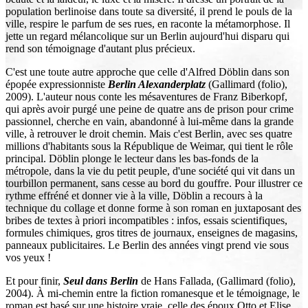
population berlinoise dans toute sa diversité, il prend le pouls de la
ville, respire le parfum de ses rues, en raconte la métamorphose. Il
jette un regard mélancolique sur un Berlin aujourd'hui disparu qui
rend son témoignage d'autant plus précieux.
C'est une toute autre approche que celle d'Alfred Döblin dans son
épopée expressionniste
Berlin Alexanderplatz
(Gallimard (folio),
2009). L'auteur nous conte les mésaventures de Franz Biberkopf,
qui après avoir purgé une peine de quatre ans de prison pour crime
passionnel, cherche en vain, abandonné à lui-même dans la grande
ville, à retrouver le droit chemin. Mais c'est Berlin, avec ses quatre
millions d'habitants sous la République de Weimar, qui tient le rôle
principal. Döblin plonge le lecteur dans les bas-fonds de la
métropole, dans la vie du petit peuple, d'une société qui vit dans un
tourbillon permanent, sans cesse au bord du gouffre. Pour illustrer ce
rythme effréné et donner vie à la ville, Döblin a recours à la
technique du collage et donne forme à son roman en juxtaposant des
bribes de textes à priori incompatibles : infos, essais scientifiques,
formules chimiques, gros titres de journaux, enseignes de magasins,
panneaux publicitaires. Le Berlin des années vingt prend vie sous
vos yeux !
Et pour finir,
Seul dans Berlin
de Hans Fallada, (Gallimard (folio),
2004). À mi-chemin entre la fiction romanesque et le témoignage, le
roman est basé sur une histoire vraie, celle des époux Otto et Elise