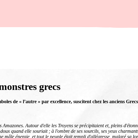
monstres grecs
boles de « l’autre » par excellence, suscitent chez les anciens Grec
les Amazones. Autour d'elle les Troyens se précipitaient et, pleins d'éton
t doux quand elle souriait ; à l'ombre de ses sourcils, ses yeux charmant
e mâle énergie, et tout le peuple était rempli d'allégresse, malgré sa lo