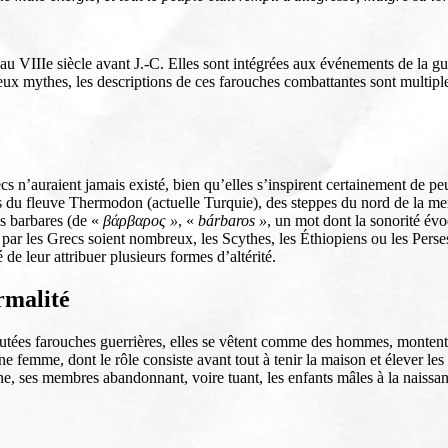
u VIIIe siècle avant J.-C. Elles sont intégrées aux événements de la guer
ux mythes, les descriptions de ces farouches combattantes sont multipl
recs n’auraient jamais existé, bien qu’elles s’inspirent certainement de 
es du fleuve Thermodon (actuelle Turquie), des steppes du nord de la me
es barbares (de «
βάρβαρος »
, «
bárbaros »
, un mot dont la sonorité évo
 par les Grecs soient nombreux, les Scythes, les Éthiopiens ou les Per
é de leur attribuer plusieurs formes d’altérité.
rmalité
utées farouches guerrières, elles se vêtent comme des hommes, montent à
une femme, dont le rôle consiste avant tout à tenir la maison et élever les
ses membres abandonnant, voire tuant, les enfants mâles à la naissanc