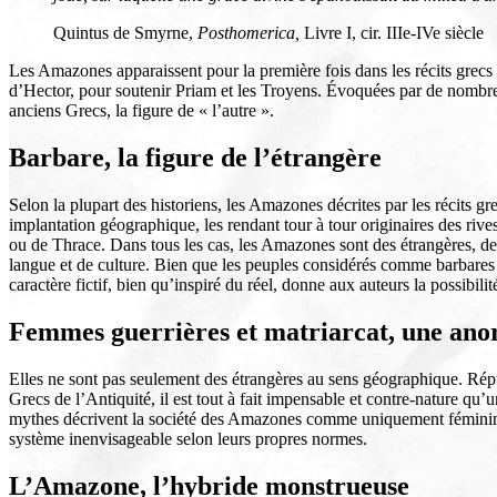
Quintus de Smyrne,
Posthomerica,
Livre I, cir. IIIe-IVe siècle
Les Amazones apparaissent pour la première fois dans les récits grecs a
d’Hector, pour soutenir Priam et les Troyens. Évoquées par de nombre
anciens Grecs, la figure de « l’autre ».
Barbare, la figure de l’étrangère
Selon la plupart des historiens, les Amazones décrites par les récits g
implantation géographique, les rendant tour à tour originaires des riv
ou de Thrace. Dans tous les cas, les Amazones sont des étrangères, d
langue et de culture. Bien que les peuples considérés comme barbares
caractère fictif, bien qu’inspiré du réel, donne aux auteurs la possibilit
Femmes guerrières et matriarcat, une ano
Elles ne sont pas seulement des étrangères au sens géographique. Rép
Grecs de l’Antiquité, il est tout à fait impensable et contre-nature qu’
mythes décrivent la société des Amazones comme uniquement féminine, 
système inenvisageable selon leurs propres normes.
L’Amazone, l’hybride monstrueuse