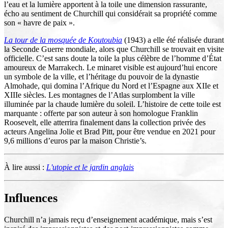
l’eau et la lumière apportent à la toile une dimension rassurante,
écho au sentiment de Churchill qui considérait sa propriété comme
son « havre de paix ».
La tour de la mosquée de Koutoubia
(1943) a elle été réalisée durant
la Seconde Guerre mondiale, alors que Churchill se trouvait en visite
officielle. C’est sans doute la toile la plus célèbre de l’homme d’État
amoureux de Marrakech. Le minaret visible est aujourd’hui encore
un symbole de la ville, et l’héritage du pouvoir de la dynastie
Almohade, qui domina l’Afrique du Nord et l’Espagne aux XIIe et
XIIIe siècles. Les montagnes de l’Atlas surplombent la ville
illuminée par la chaude lumière du soleil. L’histoire de cette toile est
marquante : offerte par son auteur à son homologue Franklin
Roosevelt, elle atterrira finalement dans la collection privée des
acteurs Angelina Jolie et Brad Pitt, pour être vendue en 2021 pour
9,6 millions d’euros par la maison Christie’s.
À lire aussi :
L'utopie et le jardin anglais
Influences
Churchill n’a jamais reçu d’enseignement académique, mais s’est