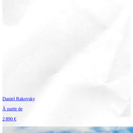
Daniel
Rakovsky
À partir de
2 890 €
Voir le voyage