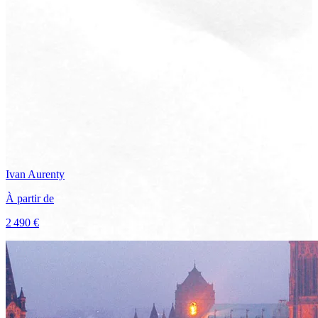
Ivan
Aurenty
À partir de
2 490 €
Voir le voyage