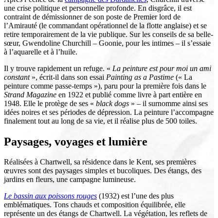
une crise politique et personnelle profonde. En disgrâce, il est
contraint de démissionner de son poste de Premier lord de
l’Amirauté (le commandant opérationnel de la flotte anglaise) et se
retire temporairement de la vie publique. Sur les conseils de sa belle-
sœur, Gwendoline Churchill – Goonie, pour les intimes – il s’essaie
à l’aquarelle et à l’huile.
Il y trouve rapidement un refuge. «
La peinture est pour moi un ami
constant
», écrit-il dans son essai
Painting as a Pastime
(« La
peinture comme passe-temps »), paru pour la première fois dans le
Strand Magazine
en 1922 et publié comme livre à part entière en
1948. Elle le protège de ses «
black dogs
» – il surnomme ainsi ses
idées noires et ses périodes de dépression. La peinture l’accompagne
finalement tout au long de sa vie, et il réalise plus de 500 toiles.
Paysages, voyages et lumière
Réalisées à Chartwell, sa résidence dans le Kent, ses premières
œuvres sont des paysages simples et bucoliques. Des étangs, des
jardins en fleurs, une campagne lumineuse.
Le bassin aux poissons rouges
(1932) est l’une des plus
emblématiques. Tons chauds et composition équilibrée, elle
représente un des étangs de Chartwell. La végétation, les reflets de