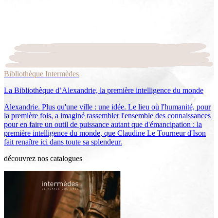
Bibliothèque Intermèdes
La Bibliothèque d’Alexandrie, la première intelligence du monde
Alexandrie. Plus qu'une ville : une idée. Le lieu où l'humanité, pour
la première fois, a imaginé rassembler l'ensemble des connaissances
pour en faire un outil de puissance autant que d'émancipation : la
première intelligence du monde, que Claudine Le Tourneur d'Ison
fait renaître ici dans toute sa splendeur.
découvrez nos catalogues