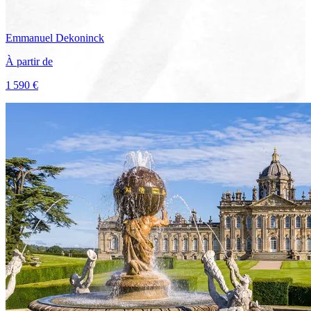
Emmanuel
Dekoninck
À partir de
1 590 €
Voir le voyage