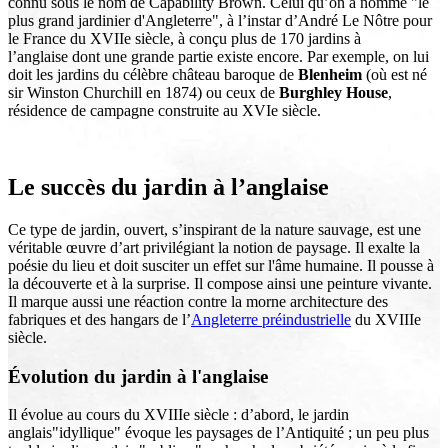
connu sous le nom de Capability Brown. Celui qu’on a nommé "le
plus grand jardinier d'Angleterre", à l’instar d’André Le Nôtre pour
le France du XVIIe siècle, à conçu plus de 170 jardins à
l’anglaise dont une grande partie existe encore. Par exemple, on lui
doit les jardins du célèbre château baroque de
Blenheim
(où est né
sir Winston Churchill en 1874) ou ceux de
Burghley House
,
résidence de campagne construite au XVIe siècle.
Le succès du jardin à l’anglaise
Ce type de jardin, ouvert, s’inspirant de la nature sauvage, est une
véritable œuvre d’art privilégiant la notion de paysage. Il exalte la
poésie du lieu et doit susciter un effet sur l'âme humaine. Il pousse à
la découverte et à la surprise. Il compose ainsi une peinture vivante.
Il marque aussi une réaction contre la morne architecture des
fabriques et des hangars de l’
Angleterre préindustrielle
du XVIIIe
siècle.
Évolution du jardin à l'anglaise
Il évolue au cours du XVIIIe siècle : d’abord, le jardin
anglais"idyllique" évoque les paysages de l’Antiquité ; un peu plus