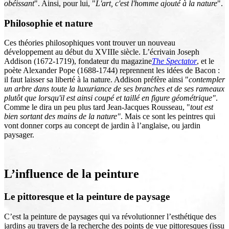
obéissant
". Ainsi, pour lui, "
L'art, c'est l'homme ajouté à la nature
".
Philosophie et nature
Ces théories philosophiques vont trouver un nouveau
développement au début du XVIIIe siècle. L’écrivain Joseph
Addison (1672-1719), fondateur du magazine
The Spectator
, et le
poète Alexander Pope (1688-1744) reprennent les idées de Bacon :
il faut laisser sa liberté à la nature. Addison préfère ainsi "
contempler
un arbre dans toute la luxuriance de ses branches et de ses rameaux
plutôt que lorsqu'il est ainsi coupé et taillé en figure géométrique"
.
Comme le dira un peu plus tard Jean-Jacques Rousseau, "
tout est
bien sortant des mains de la nature"
. Mais ce sont les peintres qui
vont donner corps au concept de jardin à l’anglaise, ou jardin
paysager.
L’influence de la peinture
Le pittoresque et la peinture de paysage
C’est la peinture de paysages qui va révolutionner l’esthétique des
jardins au travers de la recherche des points de vue pittoresques (issu