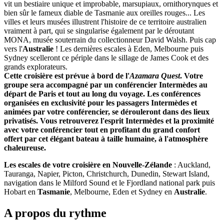
vit un bestiaire unique et improbable, marsupiaux, ornithorynques et
bien sûr le fameux diable de Tasmanie aux oreilles rouges... Les
villes et leurs musées illustrent l'histoire de ce territoire australien
vraiment à part, qui se singularise également par le déroutant
MONA, musée souterrain du collectionneur David Walsh. Puis cap
vers l'
Australie
! Les dernières escales à Eden, Melbourne puis
Sydney scelleront ce périple dans le sillage de James Cook et des
grands explorateurs.
Cette croisière est prévue à bord de l'
Azamara Quest
. Votre
groupe sera accompagné par un conférencier Intermèdes au
départ de Paris et tout au long du voyage. Les conférences
organisées en exclusivité pour les passagers Intermèdes et
animées par votre conférencier, se dérouleront dans des lieux
privatisés. Vous retrouverez l'esprit Intermèdes et la proximité
avec votre conférencier tout en profitant du grand confort
offert par cet élégant bateau à taille humaine, à l'atmosphère
chaleureuse.
Les escales de votre croisière en Nouvelle-Zélande
: Auckland,
Tauranga, Napier, Picton, Christchurch, Dunedin, Stewart Island,
navigation dans le Milford Sound et le Fjordland national park puis
Hobart en
Tasmanie
, Melbourne, Eden et Sydney en
Australie
.
A propos du rythme