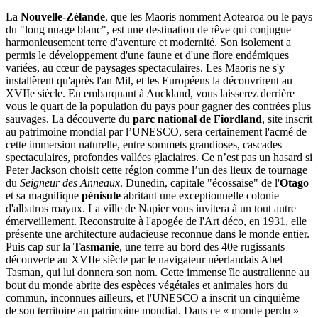
La
Nouvelle-Zélande
, que les Maoris nomment Aotearoa ou le pays
du "long nuage blanc", est une destination de rêve qui conjugue
harmonieusement terre d'aventure et modernité. Son isolement a
permis le développement d'une faune et d'une flore endémiques
variées, au cœur de paysages spectaculaires. Les Maoris ne s'y
installèrent qu'après l'an Mil, et les Européens la découvrirent au
XVIIe siècle. En embarquant à Auckland, vous laisserez derrière
vous le quart de la population du pays pour gagner des contrées plus
sauvages. La découverte du
parc national de Fiordland
, site inscrit
au patrimoine mondial par l’UNESCO, sera certainement l'acmé de
cette immersion naturelle, entre sommets grandioses, cascades
spectaculaires, profondes vallées glaciaires. Ce n’est pas un hasard si
Peter Jackson choisit cette région comme l’un des lieux de tournage
du
Seigneur des Anneaux
. Dunedin, capitale "écossaise" de l'
Otago
et sa magnifique
pénisule
abritant une exceptionnelle colonie
d'albatros roayux. La ville de Napier vous invitera à un tout autre
émerveillement. Reconstruite à l'apogée de l'Art déco, en 1931, elle
présente une architecture audacieuse reconnue dans le monde entier.
Puis cap sur la
Tasmanie
, une terre au bord des 40e rugissants
découverte au XVIIe siècle par le navigateur néerlandais Abel
Tasman, qui lui donnera son nom. Cette immense île australienne au
bout du monde abrite des espèces végétales et animales hors du
commun, inconnues ailleurs, et l'UNESCO a inscrit un cinquième
de son territoire au patrimoine mondial. Dans ce « monde perdu »