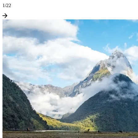
1
/
22