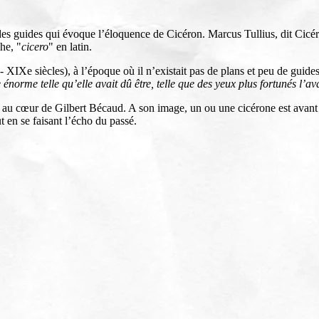
guides qui évoque l’éloquence de Cicéron. Marcus Tullius, dit Cicéron, 
he, "
cicero
" en latin.
IXe siècles), à l’époque où il n’existait pas de plans et peu de guides i
 énorme telle qu’elle avait dû être, telle que des yeux plus fortunés l’av
re au cœur de Gilbert Bécaud. A son image, un ou une cicérone est avant t
t en se faisant l’écho du passé.