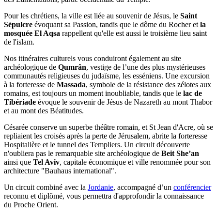
Pour les chrétiens, la ville est liée au souvenir de Jésus, le
Saint
Sépulcre
évoquant sa Passion, tandis que le dôme du Rocher et
la
mosquée El Aqsa
rappellent qu'elle est aussi le troisième lieu saint
de l'islam.
Nos itinéraires culturels vous conduiront également au site
archéologique de
Qumrân
, vestige de l’une des plus mystérieuses
communautés religieuses du judaïsme, les esséniens. Une excursion
à la forteresse de
Massada
, symbole de la résistance des zélotes aux
romains, est toujours un moment inoubliable, tandis que le
lac de
Tibériade
évoque le souvenir de Jésus de Nazareth au mont Thabor
et au mont des Béatitudes.
Césarée conserve un superbe théâtre romain, et St Jean d'Acre, où se
repliaient les croisés après la perte de Jérusalem, abrite la forteresse
Hospitalière et le tunnel des Templiers. Un circuit découverte
n'oubliera pas le remarquable site archéologique de
Beit She’an
ainsi que
Tel Aviv
, capitale économique et ville renommée pour son
architecture "Bauhaus international".
Un circuit combiné avec la
Jordanie
, accompagné d’un
conférencier
reconnu et diplômé, vous permettra d'approfondir la connaissance
du Proche Orient.