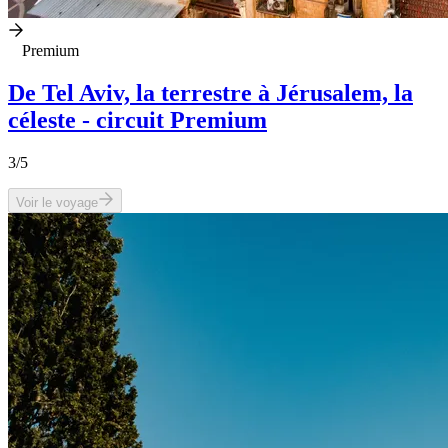
Premium
De Tel Aviv, la terrestre à Jérusalem, la
céleste - circuit Premium
3
/5
Voir le voyage