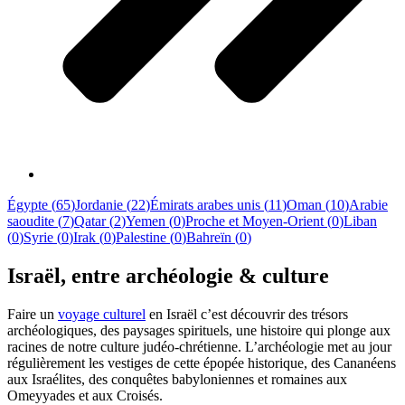
Égypte
(
65
)
Jordanie
(
22
)
Émirats arabes unis
(
11
)
Oman
(
10
)
Arabie
saoudite
(
7
)
Qatar
(
2
)
Yemen
(
0
)
Proche et Moyen-Orient
(
0
)
Liban
(
0
)
Syrie
(
0
)
Irak
(
0
)
Palestine
(
0
)
Bahreïn
(
0
)
Israël, entre archéologie & culture
Faire un
voyage culturel
en Israël c’est découvrir des trésors
archéologiques, des paysages spirituels, une histoire qui plonge aux
racines de notre culture judéo-chrétienne. L’archéologie met au jour
régulièrement les vestiges de cette épopée historique, des Cananéens
aux Israélites, des conquêtes babyloniennes et romaines aux
Omeyyades et aux Croisés.