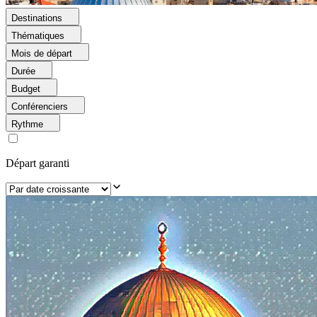
Destinations
Thématiques
Mois de départ
Durée
Budget
Conférenciers
Rythme
Départ garanti