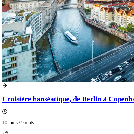
Croisière hanséatique, de Berlin à Copenha
10 jours / 9 nuits
2
/5