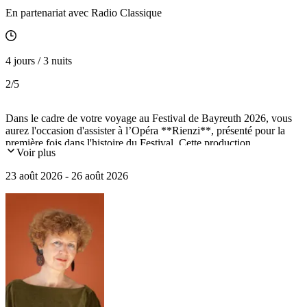
En partenariat avec Radio Classique
4 jours / 3 nuits
2
/5
Dans le cadre de votre voyage au Festival de Bayreuth 2026, vous
aurez l'occasion d'assister à l’Opéra **Rienzi**, présenté pour la
première fois dans l'histoire du Festival. Cette production
Voir plus
exceptionnelle s'inscrit dans la saison célébrant le 150ᵉ anniversaire
de Bayreuth. Œuvre de jeunesse de Richard Wagner et rarement
23 août 2026 - 26 août 2026
programmée en raison de son ampleur, Rienzi constitue un moment
fort de cette édition. Mise en scène par Alexandra Szemerédy et
Magdolna Parditka, avec la direction musicale de Nathalie
Stutzmann