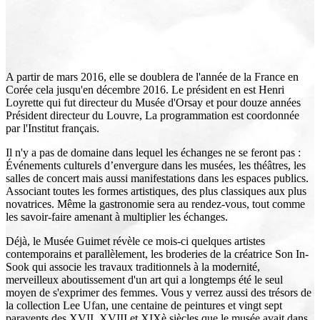
A partir de mars 2016, elle se doublera de l'année de la France en
Corée cela jusqu'en décembre 2016. Le président en est Henri
Loyrette qui fut directeur du Musée d'Orsay et pour douze années
Président directeur du Louvre, La programmation est coordonnée
par l'Institut français.
Il n'y a pas de domaine dans lequel les échanges ne se feront pas :
Événements culturels d’envergure dans les musées, les théâtres, les
salles de concert mais aussi manifestations dans les espaces publics.
Associant toutes les formes artistiques, des plus classiques aux plus
novatrices. Même la gastronomie sera au rendez-vous, tout comme
les savoir-faire amenant à multiplier les échanges.
Déjà, le Musée Guimet révèle ce mois-ci quelques artistes
contemporains et parallèlement, les broderies de la créatrice Son In-
Sook qui associe les travaux traditionnels à la modernité,
merveilleux aboutissement d'un art qui a longtemps été le seul
moyen de s'exprimer des femmes. Vous y verrez aussi des trésors de
la collection Lee Ufan, une centaine de peintures et vingt sept
paravents des XVII, XVIII et XIXè siècles que le musée avait dans