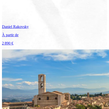
Daniel
Rakovsky
À partir de
2 890 €
Voir le voyage