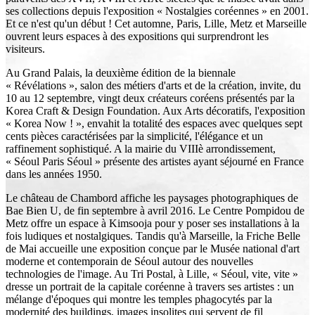
ses collections depuis l'exposition « Nostalgies coréennes » en 2001.
Et ce n'est qu'un début ! Cet automne, Paris, Lille, Metz et Marseille
ouvrent leurs espaces à des expositions qui surprendront les
visiteurs.
Au Grand Palais, la deuxième édition de la biennale
« Révélations », salon des métiers d'arts et de la création, invite, du
10 au 12 septembre, vingt deux créateurs coréens présentés par la
Korea Craft & Design Foundation. Aux Arts décoratifs, l'exposition
« Korea Now ! », envahit la totalité des espaces avec quelques sept
cents pièces caractérisées par la simplicité, l'élégance et un
raffinement sophistiqué. A la mairie du VIIIè arrondissement,
« Séoul Paris Séoul » présente des artistes ayant séjourné en France
dans les années 1950.
Le château de Chambord affiche les paysages photographiques de
Bae Bien U, de fin septembre à avril 2016. Le Centre Pompidou de
Metz offre un espace à Kimsooja pour y poser ses installations à la
fois ludiques et nostalgiques. Tandis qu'à Marseille, la Friche Belle
de Mai accueille une exposition conçue par le Musée national d'art
moderne et contemporain de Séoul autour des nouvelles
technologies de l'image. Au Tri Postal, à Lille, « Séoul, vite, vite »
dresse un portrait de la capitale coréenne à travers ses artistes : un
mélange d'époques qui montre les temples phagocytés par la
modernité des buildings, images insolites qui servent de fil