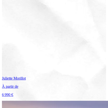
Juliette
Morillot
À partir de
6 990 €
Voir le voyage