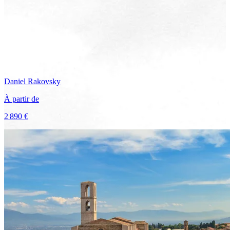
Daniel
Rakovsky
À partir de
2 890 €
Voir le voyage