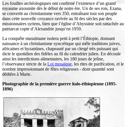
Les fouilles archéologiques ont confirmé l’existence d’un grand
royaume axoumite dès le début de notre ère. Un de ses rois, Ezana,
se convertit au christianisme vers 350, entraînant tout son peuple
dans cette nouvelle croyance ravivée au fil des siècles par des
missionnaires syriens, bien que l’église d’Abyssinie soit rattachée au
patriarcat copte d’Alexandrie jusqu’en 1959.
La conquête musulmane isolera petit à petit l’Éthiopie, donnant
naissance à un christianisme syncrétique qui mêle traditions juives,
africaines et byzantines, chapeauté par un clergé très puissant qui
dicte le quotidien des fidèles au fil du calendrier julien. En découle
ainsi les interdictions alimentaires, les 180 jours de jeûne,
l’observance stricte de la
Loi mosaïque
, les rites de purification, et le
nombre impressionnant de fêtes religieuses - dont quantité sont
dédiées à Marie.
Photographie de la première guerre italo-éthiopienne (1895-
1896)