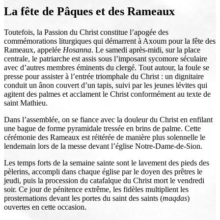
La fête de Pâques et des Rameaux
Toutefois, la Passion du Christ constitue l’apogée des
commémorations liturgiques qui démarrent à Axoum pour la fête des
Rameaux, appelée
Hosanna
. Le samedi après-midi, sur la place
centrale, le patriarche est assis sous l’imposant sycomore séculaire
avec d’autres membres éminents du clergé. Tout autour, la foule se
presse pour assister à l’entrée triomphale du Christ : un dignitaire
conduit un ânon couvert d’un tapis, suivi par les jeunes lévites qui
agitent des palmes et acclament le Christ conformément au texte de
saint Mathieu.
Dans l’assemblée, on se fiance avec la douleur du Christ en enfilant
une bague de forme pyramidale tressée en brins de palme. Cette
cérémonie des Rameaux est réitérée de manière plus solennelle le
lendemain lors de la messe devant l’église Notre-Dame-de-Sion.
Les temps forts de la semaine sainte sont le lavement des pieds des
pèlerins, accompli dans chaque église par le doyen des prêtres le
jeudi, puis la procession du catafalque du Christ mort le vendredi
soir. Ce jour de pénitence extrême, les fidèles multiplient les
prosternations devant les portes du saint des saints (
maqdas
)
ouvertes en cette occasion.