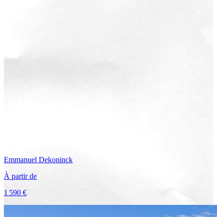
Emmanuel
Dekoninck
À partir de
1 590 €
Voir le voyage