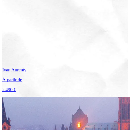
Ivan
Aurenty
À partir de
2 490 €
Voir le voyage