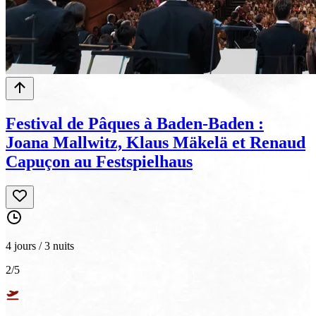
Festival de Pâques à Baden-Baden :
Joana Mallwitz, Klaus Mäkelä et Renaud
Capuçon au Festspielhaus
4 jours / 3 nuits
2
/5