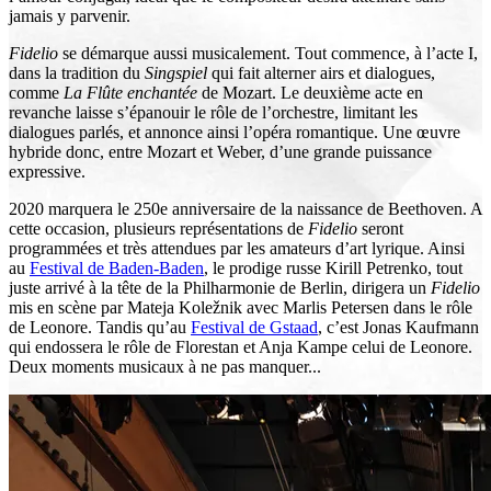
jamais y parvenir.
Fidelio
se démarque aussi musicalement. Tout commence, à l’acte I,
dans la tradition du
Singspiel
qui fait alterner airs et dialogues,
comme
La Flûte enchantée
de Mozart. Le deuxième acte en
revanche laisse s’épanouir le rôle de l’orchestre, limitant les
dialogues parlés, et annonce ainsi l’opéra romantique. Une œuvre
hybride donc, entre Mozart et Weber, d’une grande puissance
expressive.
2020 marquera le 250e anniversaire de la naissance de Beethoven. A
cette occasion, plusieurs représentations de
Fidelio
seront
programmées et très attendues par les amateurs d’art lyrique. Ainsi
au
Festival de Baden-Baden
, le prodige russe Kirill Petrenko, tout
juste arrivé à la tête de la Philharmonie de Berlin, dirigera un
Fidelio
mis en scène par Mateja Koležnik avec Marlis Petersen dans le rôle
de Leonore. Tandis qu’au
Festival de Gstaad
, c’est Jonas Kaufmann
qui endossera le rôle de Florestan et Anja Kampe celui de Leonore.
Deux moments musicaux à ne pas manquer...