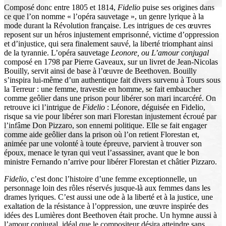
Composé donc entre 1805 et 1814,
Fidelio
puise ses origines dans
ce que l’on nomme « l’opéra sauvetage », un genre lyrique à la
mode durant la Révolution française. Les intrigues de ces œuvres
reposent sur un héros injustement emprisonné, victime d’oppression
et d’injustice, qui sera finalement sauvé, la liberté triomphant ainsi
de la tyrannie. L’opéra sauvetage
Leonore, ou L’amour conjugal
composé en 1798 par Pierre Gaveaux, sur un livret de Jean-Nicolas
Bouilly, servit ainsi de base à l’œuvre de Beethoven. Bouilly
s’inspira lui-même d’un authentique fait divers survenu à Tours sous
la Terreur : une femme, travestie en homme, se fait embaucher
comme geôlier dans une prison pour libérer son mari incarcéré. On
retrouve ici l’intrigue de
Fidelio
: Léonore, déguisée en Fidelio,
risque sa vie pour libérer son mari Florestan injustement écroué par
l’infâme Don Pizzaro, son ennemi politique. Elle se fait engager
comme aide geôlier dans la prison où l’on retient Florestan et,
animée par une volonté à toute épreuve, parvient à trouver son
époux, menace le tyran qui veut l’assassiner, avant que le bon
ministre Fernando n’arrive pour libérer Florestan et châtier Pizzaro.
Fidelio
, c’est donc l’histoire d’une femme exceptionnelle, un
personnage loin des rôles réservés jusque-là aux femmes dans les
drames lyriques. C’est aussi une ode à la liberté et à la justice, une
exaltation de la résistance à l’oppression, une œuvre inspirée des
idées des Lumières dont Beethoven était proche. Un hymne aussi à
l’amour conjugal, idéal que le compositeur désira atteindre sans