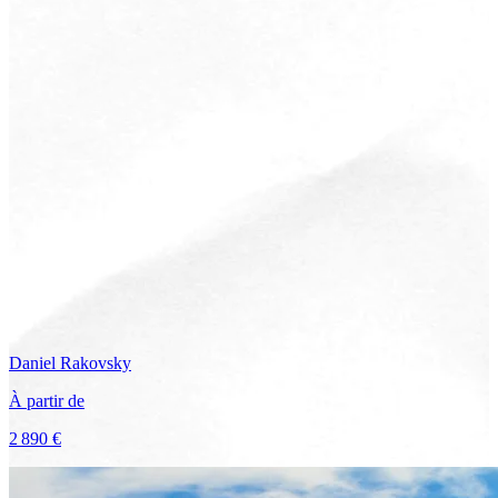
Daniel
Rakovsky
À partir de
2 890 €
Voir le voyage