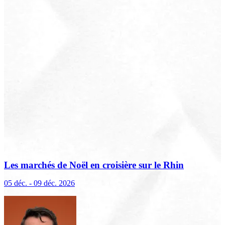
Les marchés de Noël en croisière sur le Rhin
(excursions incluses)
05 déc. - 09 déc. 2026